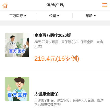
不限年龄
0-17周岁
18-65周岁
安联人寿
复星
众惠相互
保险产品
旅游
带病投保
66-100周岁
华贵
华泰
信泰
百万医疗
公司
年龄
财产
防癌医疗
招商仁和
海保人寿
紫金保险
年金
疫苗险
泰康百万医疗2026版
学平险
多年保证续保
美亚
安盛天平
君龙
30天-70周岁可投，高保额守护，保障全面，大病
无忧！
海港
219.4元(16岁例)
太健康全能保
太健康全能保，健告宽松，最高600万保额，赠送
贴心健康管理服务！