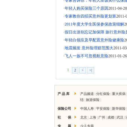
·
专家告诉你：年轻人应该买什么保
·
年轻人购买保险三个原因
2011-04-20
·
专家教你四招买意外险更划算
2011-
·
2011年度大学生医保参保政策细解
2
·
假日出游别忘记加保障 旅行意外险
·
年轻白领应及早配置意外险健康险
2
·
地震频发 意外险理赔范围大
2011-03
·
飞人一族不可忽视航意险
2011-01-26
1
2
>
>|
产 品 库
产品频道
|
分红保险
|
重大疾病
结
|
旅游保险
|
保险公司
中国人寿
|
平安保险
|
新华保险
社 保
北京
|
上海
|
广州
|
成都
|
武汉
|
专 题
少儿专题