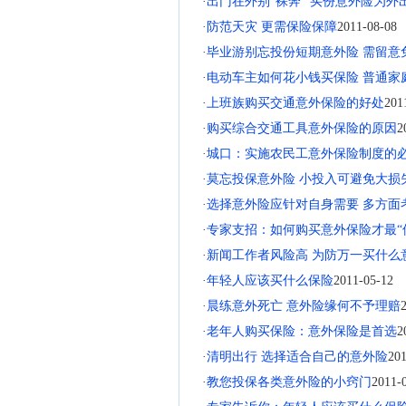
·
出门在外别“裸奔” 买份意外险为外
·
防范天灾 更需保险保障
2011-08-08
·
毕业游别忘投份短期意外险 需留意
·
电动车主如何花小钱买保险 普通家
·
上班族购买交通意外保险的好处
201
·
购买综合交通工具意外保险的原因
2
·
城口：实施农民工意外保险制度的
·
莫忘投保意外险 小投入可避免大损
·
选择意外险应针对自身需要 多方面
·
专家支招：如何购买意外保险才最“
·
新闻工作者风险高 为防万一买什么
·
年轻人应该买什么保险
2011-05-12
·
晨练意外死亡 意外险缘何不予理赔
·
老年人购买保险：意外保险是首选
2
·
清明出行 选择适合自己的意外险
201
·
教您投保各类意外险的小窍门
2011-