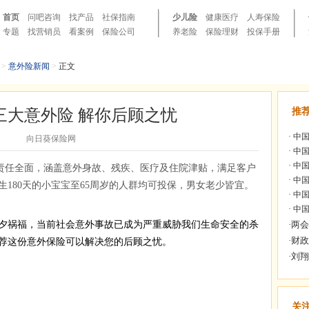
首页
问吧咨询
找产品
社保指南
少儿险
健康医疗
人寿保险
专题
找营销员
看案例
保险公司
养老险
保险理财
投保手册
>
意外险新闻
>
正文
三大意外险 解你后顾之忧
推
·
中国
向日葵保险网
·
中国
·
中国
责任全面，涵盖意外身故、残疾、医疗及住院津贴，满足客户
·
中国
180天的小宝宝至65周岁的人群均可投保，男女老少皆宜。
·
中国
·
中国
祸福，当前社会意外事故已成为严重威胁我们生命安全的杀
荐这份意外保险可以解决您的后顾之忧。
关