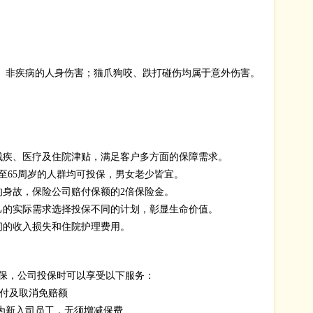
的、非疾病的人身伤害；猫爪狗咬、跌打碰伤均属于意外伤害。
残疾、医疗及住院津贴，满足客户多方面的保障需求。
宝至65周岁的人群均可投保，男女老少皆宜。
的身故，保险公司赔付保额的2倍保险金。
己的实际需求选择投保不同的计划，彰显生命价值。
间的收入损失和住院护理费用。
，公司投保时可以享受以下服务：
%赔付及取消免赔额
换为新入司员工，无须增减保费