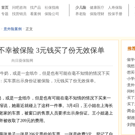
首页
问吧咨询
找产品
社保指南
少儿险
健康医疗
人寿保险
专题
找营销员
看案例
保险公司
养老险
保险理财
投保手册
>
意外险案例
>
正文
不幸被保险 3元钱买了份无效保单
推
·
留学
向日葵保险网
·
我想
·
想买
瓶牛奶，或是一盒纸巾，但是也有可能在毫不知情的情况下买
·
小学
：买车票出示身份证被保险，3元钱买了份无效保单。
·
意外
·
同时
·
买了
，或是一盒纸巾，但是也有可能在毫不知情的情况下买来一
·
买了
报说，她最近就碰上了这样一件事。3月4日，王小姐在上海长
老家的车票，被窗口的售票人员要求出示身份证。王小姐递上
被收取了209元的费用。
单子一张是206元票价的车票，一张是收费3元、登记了自