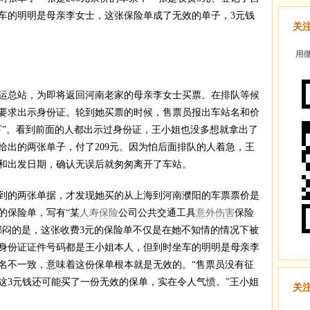
车的明明是母亲李女士，这张保险单成了无效的单子，3元钱
关
用微
运总站，为即将返回河南老家的母亲李女士买票。在排队等候
要求出示身份证。轮到她买票的时候，售票员报出车站名和价
下”。看到前面的人都出示过身份证，王小姐也没多想就拿出了
给出的两张单子，付了209元。因为怕后面排队的人着急，王
和出发日期，确认无误后就匆匆离开了车站。
的两张单据，才发现她买的从上海到河南濮阳的车票票价是
元的保险单，写有“某
人寿保险
公司公共交通工具
意外伤害
保险
郁闷的是，这张收费3元的保险单不仅是在她不知情的情况下被
身份证证件号码都是王小姐本人，但到时坐车的明明是母亲李
名不一致，意味着这份保单根本就是无效的。“售票员没有征
这3元钱还可能买了一份无效的保单，实在令人气愤。”王小姐
关