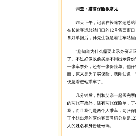
调
查：搭售保险很常见
昨天下午，记者在长途客运总站调查
在长途客运总站门口的12号售票窗
拿好单据后，孙先生就急着往车站里
“您知道为什么需要出示身份证吗？
了。不过好像以前买票不用出示身份
一张车票外，还有一张保险单。他仔
面，原来是为了买保险，我刚知道！
便急着进站乘车了。
几分钟后，刚和父亲一起买完票的
的两张车票外，还有两张保险单，丁
我，而且我们是两个人乘车，两张保
丁小姐出示的两份客票号码分别是1234
人的姓名和身份证号码。