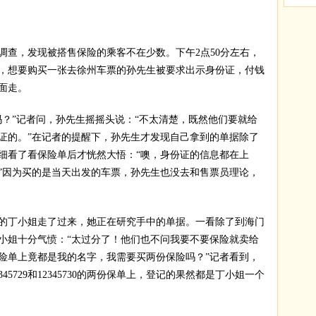
，发现被搭售保险的乘客不在少数。下午2点50分左右，
口，想要购买一张去徐州车票的孙先生被要求出示身份证，付钱
面走。
”记者问，孙先生摇摇头说：“不太清楚，既然他们要就给
证的。”在记者的提醒下，孙先生才发现自己拿到的单据除了
细看了看保险单后才恍然大悟：“噢，身份证的信息都在上
”因为买的是当天出发的车票，孙先生也没去和售票员理论，
丁小姐走了过来，她正在研究手中的单据。一看除了到海门
小姐十分气愤：“太过分了！他们也不问我要不要保险就卖给
险单上竟都是我的名字，我需要买两份保险吗？”记者看到，
5729和12345730的两份保单上，登记的果然都是丁小姐一个