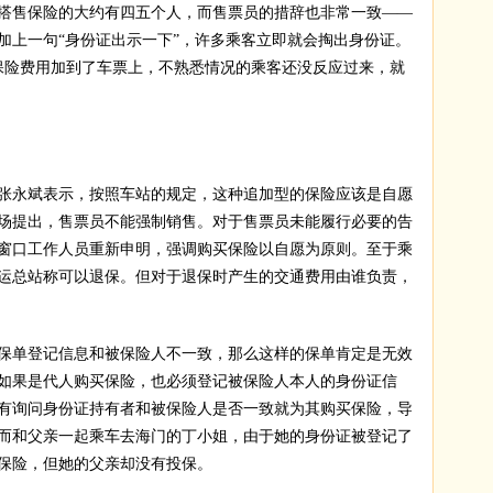
售保险的大约有四五个人，而售票员的措辞也非常一致——
加上一句“身份证出示一下”，许多乘客立即就会掏出身份证。
保险费用加到了车票上，不熟悉情况的乘客还没反应过来，就
永斌表示，按照车站的规定，这种追加型的保险应该是自愿
场提出，售票员不能强制销售。对于售票员未能履行必要的告
窗口工作人员重新申明，强调购买保险以自愿为原则。至于乘
运总站称可以退保。但对于退保时产生的交通费用由谁负责，
单登记信息和被保险人不一致，那么这样的保单肯定是无效
如果是代人购买保险，也必须登记被保险人本人的身份证信
有询问身份证持有者和被保险人是否一致就为其购买保险，导
而和父亲一起乘车去海门的丁小姐，由于她的身份证被登记了
保险，但她的父亲却没有投保。