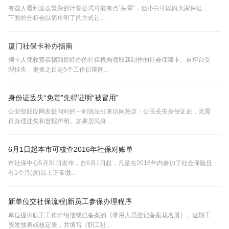
有些人看到这么繁杂的计算公式可能有点“头晕”，但小白可以向大家保证，
下面的分析会以简单明了的方式让...
厦门社保卡补办指南
领卡人凭收费票据到原经办的社保机构领取新制作的社会保障卡。自柜台受
理挂失、更换之日起5个工作日期间...
身份证丢失“免责”先得证明“被冒用”
公安部回应网友提问时的一则说法引来坊间热议：公民丢失身份证后，无需
再办理挂失和登报声明。如果居民身...
6月1日起本市可核查2016年社保对账单
市社保中心5月31日发布，自6月1日起，凡是在2016年内参加了社会保险且
有1个月(含)以上正常缴...
新单位交社保流程|新员工参保办理程序
单位提供职工工作介绍信或已备案的《录用人员登记备案花名册》、近期工
资发放表或核定表，并填写《职工社...