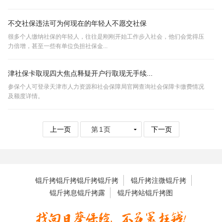
不交社保违法可为何现在的年轻人不愿交社保
很多个人缴纳社保的年轻人，往往是刚刚开始工作步入社会，他们会觉得压
力倍增，甚至一些有单位负担社保金...
津社保卡取现四大焦点释疑开户行取现无手续...
参保个人可登录天津市人力资源和社会保障局官网查询社会保障卡缴费情况
及额度详情。
上一页
下一页
锟斤拷锟斤拷锟斤拷锟斤拷
锟斤拷注微锟斤拷
锟斤拷息锟斤拷露
锟斤拷站锟斤拷图