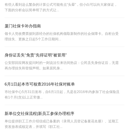
有些人看到这么繁杂的计算公式可能有点“头晕”，但小白可以向大家保证，
下面的分析会以简单明了的方式让...
厦门社保卡补办指南
领卡人凭收费票据到原经办的社保机构领取新制作的社会保障卡。自柜台受
理挂失、更换之日起5个工作日期间...
身份证丢失“免责”先得证明“被冒用”
公安部回应网友提问时的一则说法引来坊间热议：公民丢失身份证后，无需
再办理挂失和登报声明。如果居民身...
6月1日起本市可核查2016年社保对账单
市社保中心5月31日发布，自6月1日起，凡是在2016年内参加了社会保险且
有1个月(含)以上正常缴...
新单位交社保流程|新员工参保办理程序
单位提供职工工作介绍信或已备案的《录用人员登记备案花名册》、近期工
资发放表或核定表，并填写《职工社...