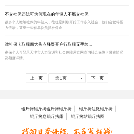
不交社保违法可为何现在的年轻人不愿交社保
很多个人缴纳社保的年轻人，往往是刚刚开始工作步入社会，他们会觉得压
力倍增，甚至一些有单位负担社保金...
津社保卡取现四大焦点释疑开户行取现无手续...
参保个人可登录天津市人力资源和社会保障局官网查询社会保障卡缴费情况
及额度详情。
上一页
下一页
锟斤拷锟斤拷锟斤拷锟斤拷
锟斤拷注微锟斤拷
锟斤拷息锟斤拷露
锟斤拷站锟斤拷图