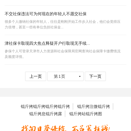
不交社保违法可为何现在的年轻人不愿交社保
很多个人缴纳社保的年轻人，往往是刚刚开始工作步入社会，他们会觉得压
力倍增，甚至一些有单位负担社保金...
津社保卡取现四大焦点释疑开户行取现无手续...
参保个人可登录天津市人力资源和社会保障局官网查询社会保障卡缴费情况
及额度详情。
上一页
下一页
锟斤拷锟斤拷锟斤拷锟斤拷
锟斤拷注微锟斤拷
锟斤拷息锟斤拷露
锟斤拷站锟斤拷图