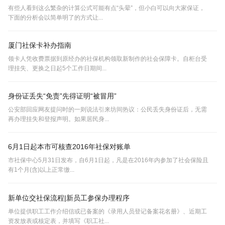
有些人看到这么繁杂的计算公式可能有点“头晕”，但小白可以向大家保证，
下面的分析会以简单明了的方式让...
厦门社保卡补办指南
领卡人凭收费票据到原经办的社保机构领取新制作的社会保障卡。自柜台受
理挂失、更换之日起5个工作日期间...
身份证丢失“免责”先得证明“被冒用”
公安部回应网友提问时的一则说法引来坊间热议：公民丢失身份证后，无需
再办理挂失和登报声明。如果居民身...
6月1日起本市可核查2016年社保对账单
市社保中心5月31日发布，自6月1日起，凡是在2016年内参加了社会保险且
有1个月(含)以上正常缴...
新单位交社保流程|新员工参保办理程序
单位提供职工工作介绍信或已备案的《录用人员登记备案花名册》、近期工
资发放表或核定表，并填写《职工社...