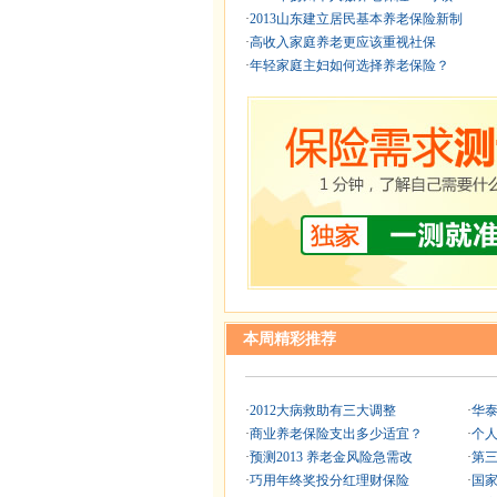
·
2013山东建立居民基本养老保险新制
·
高收入家庭养老更应该重视社保
·
年轻家庭主妇如何选择养老保险？
本周精彩推荐
·
2012大病救助有三大调整
·
华泰
·
商业养老保险支出多少适宜？
·
个
·
预测2013 养老金风险急需改
·
第
·
巧用年终奖投分红理财保险
·
国