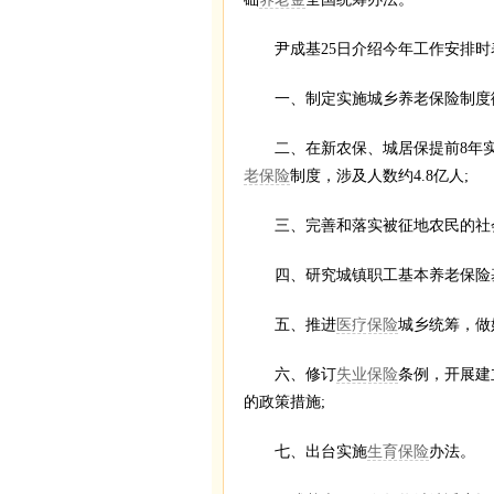
尹成基25日介绍今年工作安排时
一、制定实施城乡养老保险制度衔
二、在新农保、城居保提前8年实
老保险
制度，涉及人数约4.8亿人;
三、完善和落实被征地农民的社会
四、研究城镇职工基本养老保险基
五、推进
医疗保险
城乡统筹，做
六、修订
失业保险
条例，开展建
的政策措施;
七、出台实施
生育保险
办法。