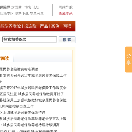
保险界
封面秀
博客
论坛
网站导航
活动专区
资料下载
签单分享
收藏本站
万能型养老险
|
投连险
|
产品
|
案例
|
问吧
荐阅读
居民养老险缴费标准调整
县棠树乡召开2017年城乡居民养老保险工作
会
镇召开2017年城乡居民养老保险工作调度会
区居民注意 城乡居民养老保险缴费开始了
县社保局三加强积极做好城乡居民养老保险
机构内部控制自查工作
区上调城乡居民养老保险待遇
县城乡居民养老保险基础养老金第五次上调
：城乡居民养老保险养老待遇持续调高