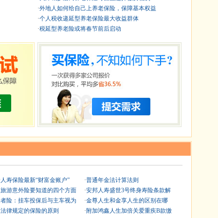
·
外地人如何给自己上养老保险，保障基本权益
·
个人税收递延型养老保险最大收益群体
·
税延型养老险或将春节前后启动
人寿保险最新“财富金账户”
·
普通年金法计算法则
人旅游意外险要知道的四个方面
·
安邦人寿盛世3号终身寿险条款解
三者险：挂车投保后与主车视为
·
金尊人生和金享人生的区别在哪
家法律规定的保险的原则
·
附加鸿鑫人生加倍关爱重疾B款缴