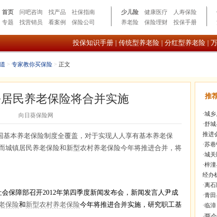
首页
问吧咨询
找产品
社保指南
少儿险
健康医疗
人寿保险
专题
找营销员
看案例
保险公司
养老险
保险理财
投保手册
投保知识手册
|
传统型养老险
|
分红型养老险
|
道
>
专家教你买保险
>
正文
城乡居民养老保险将合并实施
推
·
城乡
向日葵保险网
·
舒城
推进
国基本养老保险制度全覆盖，对于实现人人享有基本养老保
·
苏巷
而城镇居民养老保险和新型农村养老保险今年将推进合并，将
·
城关
·
梓潼
经办
·
离石
社会保障部召开2012年第四季度新闻发布会，新闻发言人尹成
·
青田
老保险
和
新型农村养老保险
今年将推进合并实施，研究职工基
·
临漳