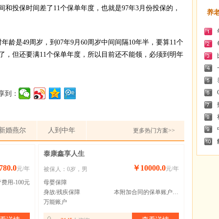
和投保时间差了11个保单年度，也就是97年3月份投保的，
养
是49周岁，到07年9月60周岁中间间隔10年半，要算11个
岁了，但还要满11个保单年度，所以目前还不能领，必须到明年
享到：
新婚燕尔
人到中年
更多热门方案>>
泰康鑫享人生
80.0
￥10000.0
元/年
元/年
被保人：0岁，男
费用-100元
母婴保障
身故/残疾保障
本附加合同的保单账户价值与（已缴纳的保险费-领取的金额）取大者
万能账户