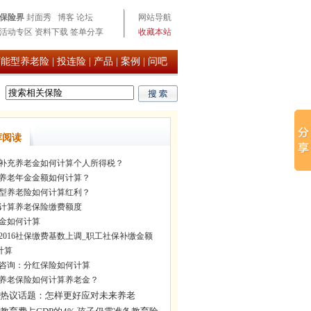
保险界
封面秀
博客
论坛
网站导航
活动专区
资料下载
签单分享
收藏本站
万能型养老险
|
投连险
|
产品
|
案例
|
问吧
荐阅读
补充养老金如何计算个人所得税？
养老年金金额如何计算？
型养老险如何计算红利？
计算养老保险缴费额度
金如何计算
2016社保缴费基数上调_职工社保补缴金额
计算
咨询：分红保险如何计算
养老保险如何计算养老金？