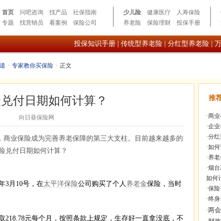
首页
问吧咨询
找产品
社保指南
少儿险
健康医疗
人寿保险
专题
找营销员
看案例
保险公司
养老险
保险理财
投保手册
投保知识手册
|
传统型养老险
|
分红型养老险
|
道
>
专家教你买保险
>
正文
险兑付日期如何计算？
推
·
商业
向日葵保险网
·
企业
·
分红
，商业保险成为完善养老保障的第三大支柱。目前越来越多的
·
如何
险兑付日期如何计算？
·
养老
·
烟台
如何
3月10号，在
太平洋保险
公司购买了个人
养老金
保险，当时
·
保险
·
终身
18.78元每个月，按照条款上规定，生存好一直拿没底，不