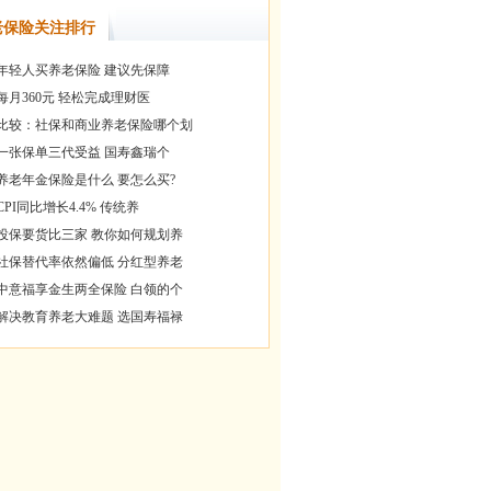
老保险关注排行
年轻人买养老保险 建议先保障
每月360元 轻松完成理财医
比较：社保和商业养老保险哪个划
一张保单三代受益 国寿鑫瑞个
养老年金保险是什么 要怎么买?
CPI同比增长4.4% 传统养
投保要货比三家 教你如何规划养
社保替代率依然偏低 分红型养老
中意福享金生两全保险 白领的个
解决教育养老大难题 选国寿福禄