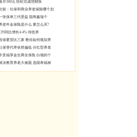
每月360元 轻松完成理财医
比较：社保和商业养老保险哪个划
一张保单三代受益 国寿鑫瑞个
养老年金保险是什么 要怎么买?
CPI同比增长4.4% 传统养
投保要货比三家 教你如何规划养
社保替代率依然偏低 分红型养老
中意福享金生两全保险 白领的个
解决教育养老大难题 选国寿福禄