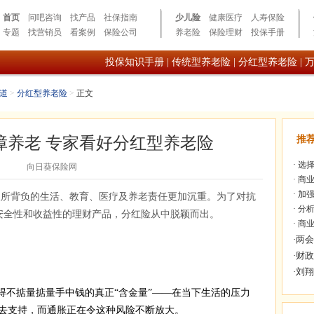
首页
问吧咨询
找产品
社保指南
少儿险
健康医疗
人寿保险
专题
找营销员
看案例
保险公司
养老险
保险理财
投保手册
投保知识手册
|
传统型养老险
|
分红型养老险
|
道
>
分红型养老险
>
正文
障养老 专家看好分红型养老险
推
·
选择
向日葵保险网
·
商业
·
加强
国人所背负的生活、教育、医疗及养老责任更加沉重。为了对抗
·
分析
具安全性和收益性的理财产品，分红险从中脱颖而出。
·
商业
得不掂量掂量手中钱的真正“含金量”——在当下生活的压力
去支持，而通胀正在令这种风险不断放大。