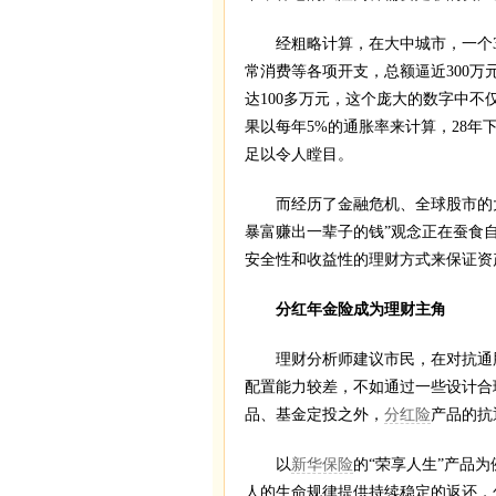
经粗略计算，在大中城市，一个30
常消费等各项开支，总额逼近300万
达100多万元，这个庞大的数字中
果以每年5%的通胀率来计算，28年
足以令人瞠目。
而经历了金融危机、全球股市的大
暴富赚出一辈子的钱”观念正在蚕食
安全性和收益性的理财方式来保证资
分红年金险成为理财主角
理财分析师建议市民，在对抗通胀
配置能力较差，不如通过一些设计合
品、基金定投之外，
分红险
产品的抗
以
新华保险
的“荣享人生”产品
人的生命规律提供持续稳定的返还，