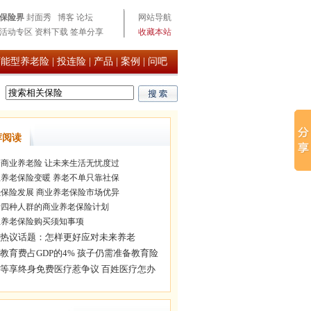
保险界
封面秀
博客
论坛
网站导航
活动专区
资料下载
签单分享
收藏本站
万能型养老险
|
投连险
|
产品
|
案例
|
问吧
荐阅读
商业养老险 让未来生活无忧度过
养老保险变暖 养老不单只靠社保
保险发展 商业养老保险市场优异
四种人群的商业养老保险计划
养老保险购买须知事项