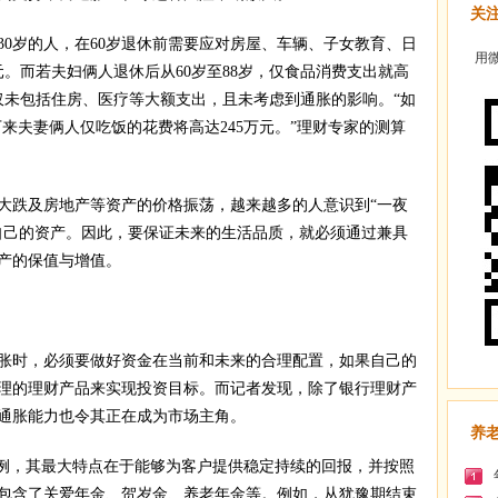
关
岁的人，在60岁退休前需要应对房屋、车辆、子女教育、日
用微
元。而若夫妇俩人退休后从60岁至88岁，仅食品消费支出就高
不仅未包括住房、医疗等大额支出，且未考虑到通胀的影响。“如
下来夫妻俩人仅吃饭的花费将高达245万元。”理财专家的测算
跌及房地产等资产的价格振荡，越来越多的人意识到“一夜
自己的资产。因此，要保证未来的生活品质，就必须通过兼具
产的保值与增值。
时，必须要做好资金在当前和未来的合理配置，如果自己的
理的理财产品来实现投资目标。而记者发现，除了银行理财产
通胀能力也令其正在成为市场主角。
养
为例，其最大特点在于能够为客户提供稳定持续的回报，并按照
包含了关爱年金、贺岁金、养老年金等。例如，从犹豫期结束