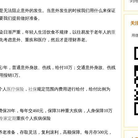
无法阻止意外的发生。当意外发生的时候我们用什么来保证
要我们提前做好准备。
关
日渐严重，年轻人生活饮食不规律，以往易发于老年人的
重
用微
先考虑意外、重疾和医疗，然后才是理财养老。
元/年，普通意外身故、伤残，给付10万；交通意外身故、伤残
用报销1万。
个人
医疗保险
，
社保
规定范围内费用进行给付，给付比例为
交费保20年，每年交460元，保障31种重大疾病，人身保障10万
专家定期
重疾个人疾病保险
养老准备，存取灵活，复利滚利，高额保障。每月存500元，