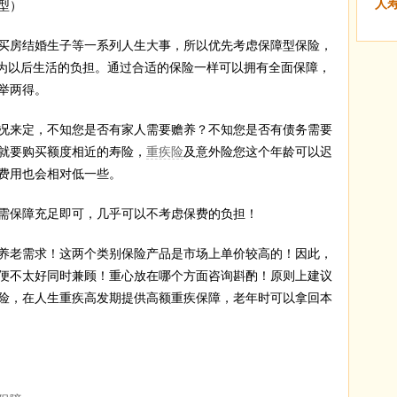
人
型）
房结婚生子等一系列人生大事，所以优先考虑保障型保险，
成为以后生活的负担。通过合适的保险一样可以拥有全面保障，
举两得。
来定，不知您是否有家人需要赡养？不知您是否有债务需要
就要购买额度相近的寿险，
重疾险
及意外险您这个年龄可以迟
费用也会相对低一些。
保障充足即可，几乎可以不考虑保费的负担！
老需求！这两个类别保险产品是市场上单价较高的！因此，
便不太好同时兼顾！重心放在哪个方面咨询斟酌！原则上建议
险，在人生重疾高发期提供高额重疾保障，老年时可以拿回本