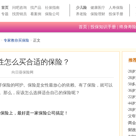
首页
问吧咨询
找产品
社保指南
少儿险
健康医疗
人寿保险
专题
找营销员
看案例
保险公司
养老险
保险理财
投保手册
首页
|
投保知识手册
|
终身寿
>
专家教你买保险
>
正文
女性怎么买合适的保险？
推
·
28
向日葵保险网
·
28
·
50
开保险的呵护。保险是女性最放心的依赖。有了保险，就可以
·
36
。那么，应该怎么选择适合自己的保险呢？
·
22
·
44
·
28
在保险上，最好是一家保险公司搞定！
·
父母