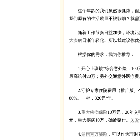
这个年龄的我们虽然很健康，但是
我们原有的生活质量不被影响？就需
随着工作节奏日益加快，环境污染
大疾病
日渐年轻化。所以我建议你优
根据你的需求，我为你推荐：
1.开心上班族”综合意外险：100
最高给付20万；另外交通意外医疗费
2.守护专家住院费用（推广版）
80%。一档，326元/年。
3.
重大疾病保险
10万元，20年
元，重大疾病10万，确诊赔付。
关爱
4.
健康宝
万能险
，可以作为理财