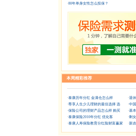
·
80年单身女性怎么投保？
本周精彩推荐
·
泰康历年分红 金满仓怎么样
·
退
·
尊享人生少儿理财的最佳选择 选
·
中国
·
保险公司的理财产品怎么样 购买
·
基
·
泰康保险2010年分红 优化客
·
剩女
·
泰康人寿保险教育分红险财富赢家
·
新