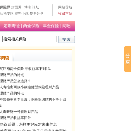
保险界
封面秀
博客
论坛
网站导航
活动专区
资料下载
签单分享
收藏本站
险
|
定期寿险
|
两全保险
|
年金保险
|
问吧
荐阅读
买巨额两全保险 年收益率不到1%
理财产品的特点
理财产品怎么选择？
人寿推出两款小额稳健型保险理财产品
理财产品的特点
寿险领军者李良温：保险业调结构不等于回
障
人寿旺财一号新理财产品
理财产品收益率回升