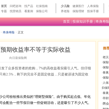
首页
问吧咨询
找产品
社保指南
少儿险
健康医疗
人寿保险
专题
找营销员
看案例
保险公司
养老险
保险理财
投保手册
首页
|
投保知识手册
|
终身寿
>
终身寿险
>
正文
品预期收益率不等于实际收益
推
·
老汉
向日葵保险网
·
保险
·
保险
引发了众多投资者的抢购，7%的高收益着实吸引人气。但仔细
·
泰康
只有2.5%，剩下的完全不是固定收益，只是被误读为固定收
·
保险
·
人保
归保
·
泰康
公司纷纷推出类似的“理财型保险”。由于购买起点低、年化
·
存款
司会配合一些节假日做一些促销活动，还是吸引了不少人气。