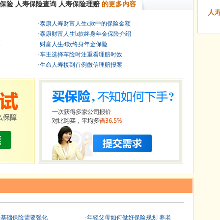
金保险
人寿保险查询
人寿保险理赔
的更多内容
人
·
泰康人寿财富人生c款中的保险金额
·
泰康财富人生b款终身年金保险介绍
.
·
财富人生d款终身年金保险
·
车主选择车险时注重看理赔时效
·
生命人寿接到首例微信理赔报案
身基础保险需要强化
·
年轻父母如何做好保险规划 养老