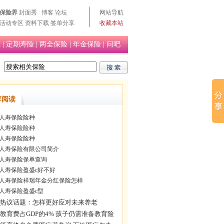
保险界
封面秀
博客
论坛
网站导航
活动专区
资料下载
签单分享
收藏本站
险
|
定期寿险
|
两全保险
|
年金保险
|
问吧
荐阅读
人寿保险险种
人寿保险险种
人寿保险险种
人寿保险有限公司简介
人寿保险保单查询
人寿保险盈盛c好不好
人寿保险祥瑞年金分红保险怎样
人寿保险盈盛c型