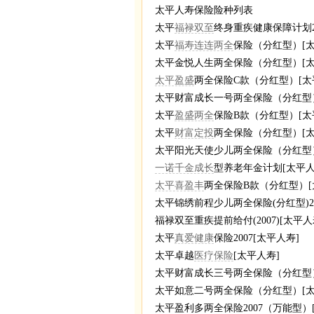
太平人寿保险险种列表
太平
福禄双至
终身重疾健康保障计划20
太平
福寿连连两全
保险（分红型）[太
太平金悦人生两全保险（分红型）[太
太平盈盛
两全保险C款（分红型）[太
太平财富成长一号两全保险（分红型）
太平
盈盛两全
保险B款（分红型）[太
太平
财富定投
两全保险（分红型）[太
太平阳光天使少儿两全保险（分红型）2
一诺千金成长
型养老年金计划[太平人
太平喜盈丰
两全保险B款（分红型）[
太平锦绣前程少儿两全保险(分红型)20
福禄双至重疾提前给付(2007)[太平人
太平
真爱健康
保险2007[太平人寿]
太平卓越
医疗保险
[太平人寿]
太平财富成长三号两全保险（分红型）
太平如意二号两全保险（分红型）[太
太平盈利多两全保险2007（万能型）