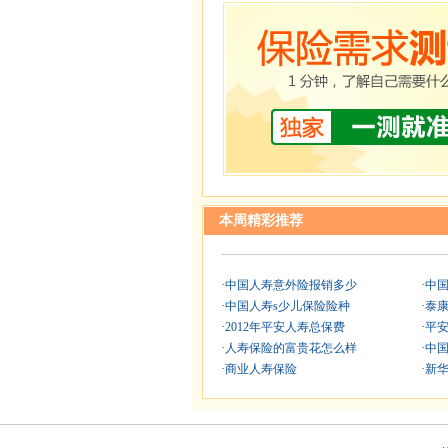
本周精彩推荐
·
中国人寿意外险报销多少
·
中
·
中国人寿s少儿保险险种
·
泰
·
2012年平安人寿总保费
·
平
·
人寿保险的富贵花怎么样
·
中
·
商业人寿保险
·
新