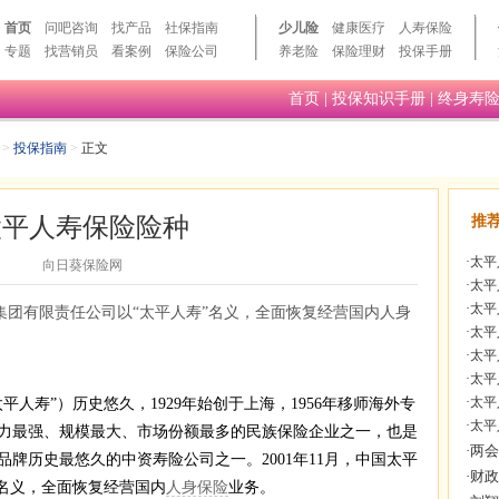
首页
问吧咨询
找产品
社保指南
少儿险
健康医疗
人寿保险
专题
找营销员
看案例
保险公司
养老险
保险理财
投保手册
首页
|
投保知识手册
|
终身寿
>
投保指南
>
正文
太平人寿保险险种
推
·
太平
向日葵保险网
·
太平
·
太平
保险集团有限责任公司以“太平人寿”名义，全面恢复经营国内人身
·
太平
·
太平
·
太平
·
太平
平人寿”）历史悠久，1929年始创于上海，1956年移师海外专
·
太平
力最强、规模最大、市场份额最多的民族保险企业之一，也是
牌历史最悠久的中资寿险公司之一。2001年11月，中国太平
”名义，全面恢复经营国内
人身保险
业务。