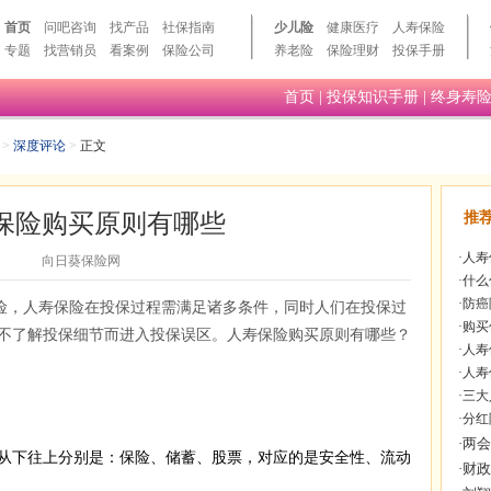
首页
问吧咨询
找产品
社保指南
少儿险
健康医疗
人寿保险
专题
找营销员
看案例
保险公司
养老险
保险理财
投保手册
首页
|
投保知识手册
|
终身寿
>
深度评论
>
正文
保险购买原则有哪些
推
·
人寿
向日葵保险网
·
什么
·
防癌
险，人寿保险在投保过程需满足诸多条件，同时人们在投保过
·
购买
不了解投保细节而进入投保误区。人寿保险购买原则有哪些？
·
人寿
·
人寿
·
三大
·
分红
下往上分别是：保险、储蓄、股票，对应的是安全性、流动