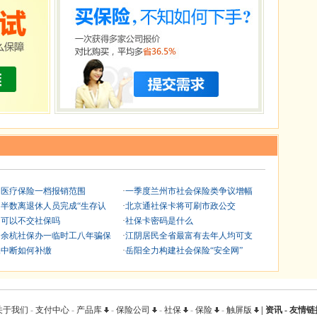
圳医疗保险一档报销范围
·
一季度兰州市社会保险类争议增幅
口半数离退休人员完成“生存认
·
北京通社保卡将可刷市政公交
司可以不交社保吗
·
社保卡密码是什么
州余杭社保办一临时工八年骗保
·
江阴居民全省最富有去年人均可支
保中断如何补缴
·
岳阳全力构建社会保险“安全网”
关于我们
-
支付中心
-
产品库
-
保险公司
-
社保
-
保险
-
触屏版
|
资讯
-
友情链