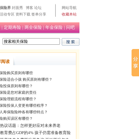
保险界
封面秀
博客
论坛
网站导航
活动专区
资料下载
签单分享
收藏本站
险
|
定期寿险
|
两全保险
|
年金保险
|
问吧
荐阅读
保险购买原则有哪些
保险适合小孩 购买原则有哪些？
险投保原则有哪些？
保险是您对家庭的责任
保险理赔流程有哪些？
保险投保人变更有哪些程序？
人寿保险险种各有哪些特点？
险购买误区有哪些？