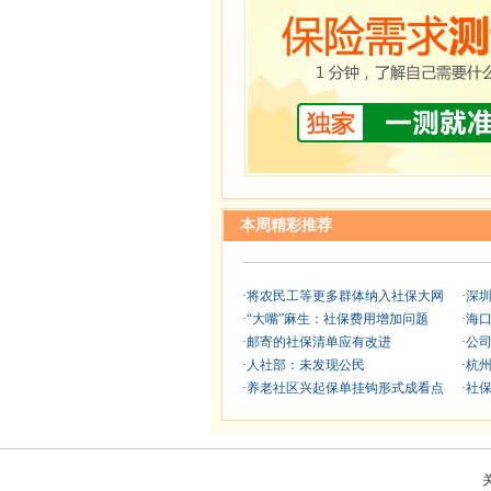
本周精彩推荐
·
将农民工等更多群体纳入社保大网
·
深
·
“大嘴”麻生：社保费用增加问题
·
海
·
邮寄的社保清单应有改进
·
公
·
人社部：未发现公民
·
杭
·
养老社区兴起保单挂钩形式成看点
·
社