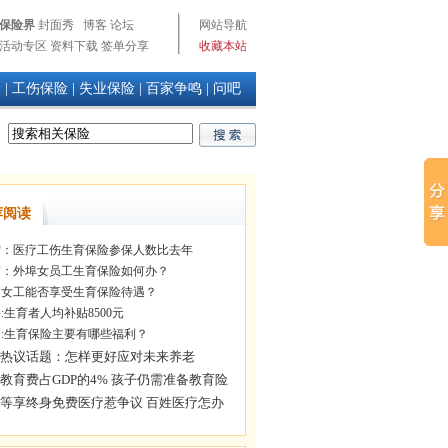
保险界
封面秀
博客
论坛
网站导航
活动专区
资料下载
签单分享
收藏本站
险
|
工伤保险
|
失业保险
|
百家争鸣
|
问吧
荐阅读
：医疗工伤生育保险参保人数比去年
：外埠女员工生育保险如何办？
女工能否享受生育保险待遇？
:生育者人均补贴8500元
:生育保险主要有哪些福利？