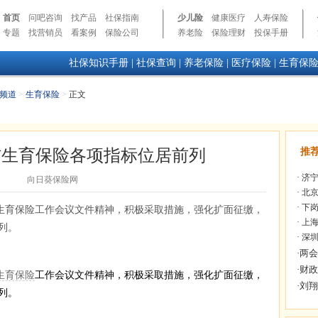
首页
问吧咨询
找产品
社保指南
少儿险
健康医疗
人寿保险
专题
找营销员
看案例
保险公司
养老险
保险理财
投保手册
社保知识手册
|
社保查询
|
养老保险
|
医疗保险
|
生育保
频道
>
生育保险
>
正文
伤生育保险各项指标位居前列
推
·
济宁
向日葵保险网
·
北京
·
下岗
生育保险工作会议文件精神，积极采取措施，强化扩面征缴，
·
上海
列。
·
深圳
生育保险
工作会议文件精神，积极采取措施，强化扩面征缴，
列。