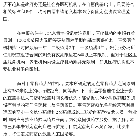
店不论其是政府办还是社会办医药机构，在自愿的基础上，只要符合
相关标准和条件，均可自愿申请纳入基本医疗保险定点协议管理范
围。
在申报条件中，北京青年报记者注意到，医疗机构的申报有着
原则上1000米范围内无同等级别同种类型的基本医保机构；三级医疗
机构执业时限须满一年、二级须满2年、一级须满3年；医疗服务场所
使用权或租赁合同的剩余有效期限应在5年以上等限制。但对于社区卫
生服务机构、养老机构内设医疗机构则并无限制；妇儿医疗机构也不
受执业时限的限制。
而对于零售药店的申报，要求所确定的定点零售药店之间原则
上有350米以上的可行进距离。同等条件下，药品零售连锁企业开办
的直营非法人门店和经营时间长者优先；能够提供24小时购药服务,并
设有明显的夜间售药标志及售药窗口。零售药店须配备与经营范围相
适应的至少一名执业药师和2名药师或以上职称的药学技术人员，营业
时间内应有执业药师或药师在岗，为公众提供药学服务。据了解，本
市已多年未对定点药店进行扩充，目前定点药店不足百家。此次申
报，将使定点药店的数量大范围增容。