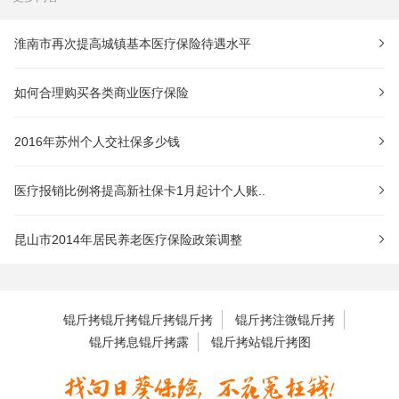
淮南市再次提高城镇基本医疗保险待遇水平
如何合理购买各类商业医疗保险
2016年苏州个人交社保多少钱
医疗报销比例将提高新社保卡1月起计个人账..
昆山市2014年居民养老医疗保险政策调整
锟斤拷锟斤拷锟斤拷锟斤拷
锟斤拷注微锟斤拷
锟斤拷息锟斤拷露
锟斤拷站锟斤拷图