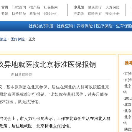
首页
问吧咨询
找产品
社保指南
少儿险
健康医疗
人寿保险
专题
找营销员
看案例
保险公司
养老险
保险理财
投保手册
社保知识手册
|
社保查询
|
养老保险
|
医疗保险
|
生育保
频道
>
医疗保险
>
正文
议异地就医按北京标准医保报销
推
·
京冀
向日葵保险网
·
京冀
·
北京
议，基本原则是在北京参保、居住在河北的人群可以按照北京
销
照北京医保标准进行报销。“比如你在燕郊居住，过去只能在
·
20
燕郊就医，就无法报销。
·
北京
·
北京
·
北京
咨询会上，市人力
社保
局表示，工作在北京但生活在河北人群
销
政策，居住地就医、北京标准
医保
报销。
·
陕西