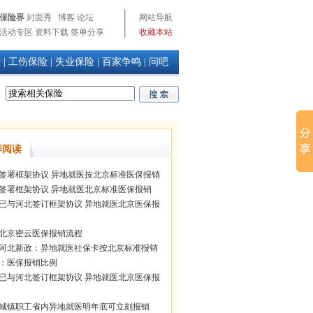
保险界
封面秀
博客
论坛
网站导航
活动专区
资料下载
签单分享
收藏本站
险
|
工伤保险
|
失业保险
|
百家争鸣
|
问吧
荐阅读
签署框架协议 异地就医按北京标准医保报销
签署框架协议 异地就医北京标准医保报销
已与河北签订框架协议 异地就医北京医保报
10北京密云医保报销流程
河北新政：异地就医社保卡按北京标准报销
：医保报销比例
已与河北签订框架协议 异地就医北京医保报
城镇职工省内异地就医明年底可立刻报销