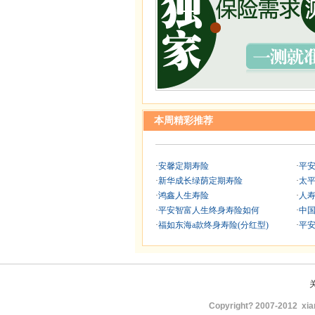
本周精彩推荐
·
安馨定期寿险
·
平
·
新华成长绿荫定期寿险
·
太平
·
鸿鑫人生寿险
·
人
·
平安智富人生终身寿险如何
·
中
·
福如东海a款终身寿险(分红型)
·
平
Copyright? 2007-2012
xia