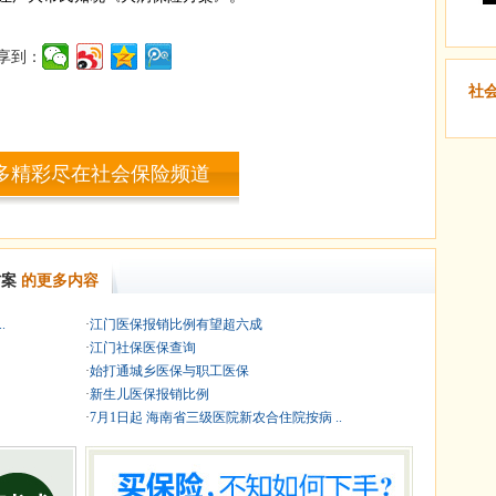
享到：
社
多精彩尽在社会保险频道
方案
的更多内容
.
·
江门医保报销比例有望超六成
·
江门社保医保查询
·
始打通城乡医保与职工医保
·
新生儿医保报销比例
·
7月1日起 海南省三级医院新农合住院按病 ..