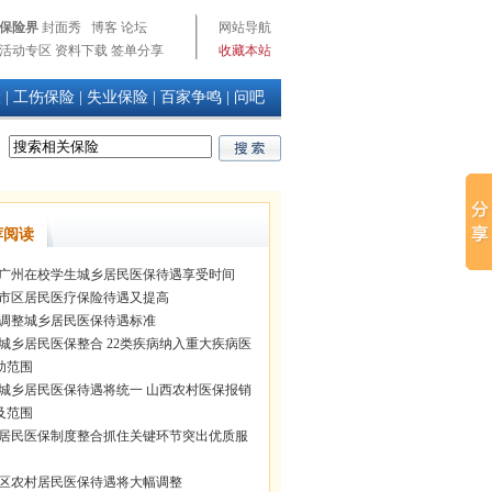
保险界
封面秀
博客
论坛
网站导航
活动专区
资料下载
签单分享
收藏本站
险
|
工伤保险
|
失业保险
|
百家争鸣
|
问吧
荐阅读
15广州在校学生城乡居民医保待遇享受时间
市区居民医疗保险待遇又提高
调整城乡居民医保待遇标准
城乡居民医保整合 22类疾病纳入重大疾病医
助范围
城乡居民医保待遇将统一 山西农村医保报销
及范围
居民医保制度整合抓住关键环节突出优质服
区农村居民医保待遇将大幅调整