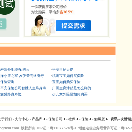
安寿险外地能办理吗
·
平安世纪天使
洋小康之家-岁岁登高终身寿
·
杭州宝宝如何买保险
寿保险查询
·
宝宝如何购买保险
国平安保险公司智胜人生终身寿
·
广州生育津贴是怎么样的
安鑫盛终身寿险
·
少儿意外险要如何购买
关于我们
-
支付中心
-
产品库
-
保险公司
-
社保
-
保险
-
触屏版
|
资讯
-
友情链
ngrikui.com
版权所有 ICP证：
粤11077524号-1
增值电信业务经营许可证：粤B2-20