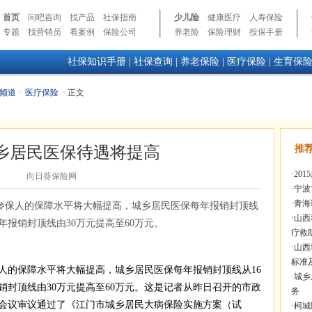
首页
问吧咨询
找产品
社保指南
少儿险
健康医疗
人寿保险
专题
找营销员
看案例
保险公司
养老险
保险理财
投保手册
社保知识手册
|
社保查询
|
养老保险
|
医疗保险
|
生育保
频道
>
医疗保险
>
正文
乡居民医保待遇将提高
推
·
20
向日葵保险网
·
宁波
·
青海
保参保人的保障水平将大幅提高，城乡居民医保每年报销封顶线
·
山西
年报销封顶线由30万元提高至60万元。
疗救
·
山西
标准
人的保障水平将大幅提高，城乡居民医保每年报销封顶线从16
·
城乡
销封顶线由30万元提高至60万元。这是记者从昨日召开的市政
务
会议审议通过了《江门市城乡居民大病保险实施方案（试
·
柯城