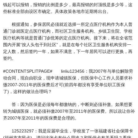
钱起可以报销，报销的比例是多少，最高报销的封顶线是多少等，这
些标准全部由设区市确定。具体政策各地市近期将出台。
根据通知，参保居民必须就近选择一所定点医疗机构作为本人普
通门诊就医定点医疗机构，而社区卫生服务机构、乡镇卫生院、学校
医疗机构等就是普通门诊统筹的定点医疗机构。接下来，将在全省范
围内开展“按人头包干到社区”，就是在每个社区卫生服务机构安排一
定人数，然后签约一年，如果不满意，下一年居民可以进行更换，再
签约。
#CONTENTSPLITPAGE# linliu123456：我2007年与单位解除劳
动合同，现自由职业，现申请城镇医保，但医保中心工作人员要求补
缴2007-2011年的医保费后才可(前四年都没有享受单位职工医保
了)，这样的做法合理吗？
答：因为医保是必须每年都缴纳的，中断则必须补缴。如果想要
转为城镇医保，就必须补缴2007年至2011年的医保费。所以说让你补
齐2007年至2011年的医保费是合理的。
125223297：我是应届毕业生，学校发了一张福建省社会保障卡
(福州市市民卡)，请问这张卡有什么用途？和医保卡有关系吗？看病