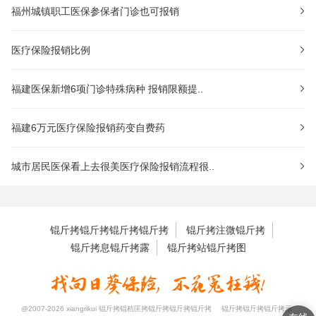
福州城镇职工医保参保者门诊也可报销
医疗保险报销比例
福建医保新增6项门诊特殊病种 报销限额提..
福建6万元医疗保险报销药变自费药
城市居民医保看上去很美医疗保险报销流程很..
锟斤拷锟斤拷锟斤拷锟斤拷
锟斤拷注微锟斤拷
锟斤拷息锟斤拷露
锟斤拷站锟斤拷图
@2007-2026 xiangrikui 锟斤拷锟秸匡拷锟斤拷锟斤拷锟斤拷
锟斤拷锟斤拷锟斤拷示