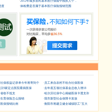
·
2012年城乡居民基本医疗保险中残疾人个 ..
进度
·
体检费是否属于基本医疗保险报销范围
州社保权益记录单今年将寄到个
·
员工来自农村不给办社保医保
武汉9家定点医院看病医保
·
去年底五项社保基金总收入增18
点省收不抵支
·
哈尔滨社保中心揭秘医保卡透支诈
津生育保险怎么报销
·
我市新型社会保障卡发放
安医保报销比例
·
衡阳市将建立健全城镇职工“五大