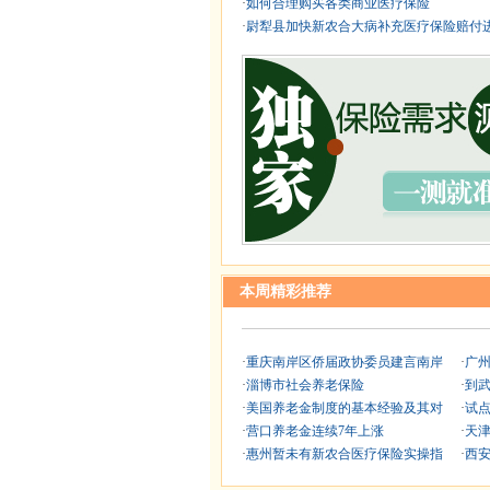
·
如何合理购买各类商业医疗保险
·
尉犁县加快新农合大病补充医疗保险赔付
本周精彩推荐
·
重庆南岸区侨届政协委员建言南岸
·
广
·
淄博市社会养老保险
·
到
·
美国养老金制度的基本经验及其对
·
试
·
营口养老金连续7年上涨
·
天
·
惠州暂未有新农合医疗保险实操指
·
西