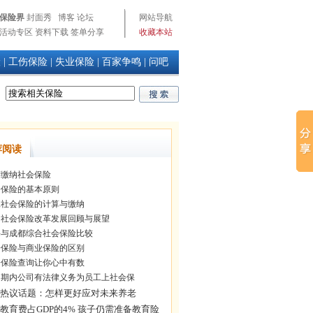
保险界
封面秀
博客
论坛
网站导航
活动专区
资料下载
签单分享
收藏本站
险
|
工伤保险
|
失业保险
|
百家争鸣
|
问吧
荐阅读
缴纳社会保险
保险的基本原则
社会保险的计算与缴纳
社会保险改革发展回顾与展望
与成都综合社会保险比较
保险与商业保险的区别
保险查询让你心中有数
期内公司有法律义务为员工上社会保