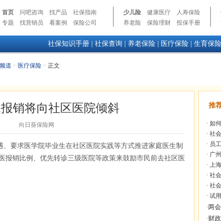
首页
问吧咨询
找产品
社保指南
少儿险
健康医疗
人寿保险
专题
找营销员
看案例
保险公司
养老险
保险理财
投保手册
社保知识手册
|
社保查询
|
养老保险
|
医疗保险
|
生育保
频道
>
医疗保险
>
正文
保报销将向社区医院倾斜
推
·
如何
向日葵保险网
·
社会
·
员工
遇、要求医学院毕业生在社区医院实践等方式推进家庭医生制
·
广州
医报销比例、优先转诊三级医院等政策来鼓励市民前去社区医
·
上海
·
社会
·
社会
·
试用