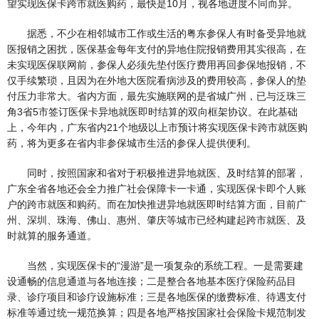
望实现医保卡跨市就医购药，最快是10月，视各地进度不同而异。
据悉，不少在相邻城市工作或生活的粤东参保人有时备受异地就
医报销之困扰，医保基金每年支付的异地住院报销费用其实很高，在
未实现医保联网前，参保人必须先垫付医疗费用再回参保地报销，不
仅手续繁琐，且因为在外地大医院看病涉及的费用较高，参保人的垫
付压力非常大。省内方面，最先实施联网的是省城广州，已与泛珠三
角3省5市签订医保卡异地就医即时结算的双向框架协议。在此基础
上，今年内，广东省内21个地级以上市预计将实现医保卡跨市就医购
药，将为更多在省内非参保城市生活的参保人提供便利。
同时，按照国家和省对于积极推进异地就医、及时结算的部署，
广东全省各地还会全力推广社会保障卡一卡通，实现医保卡即个人账
户的跨市就医和购药。而在加快推进异地就医即时结算方面，目前广
州、深圳、珠海、佛山、惠州、肇庆等城市已经构建起跨市就医、及
时就算的服务通道。
当然，实现医保卡的“漫游”是一项复杂的系统工程。一是需要建
设通畅的信息通道与各地连接；二是整合各地基本医疗保险药品目
录、诊疗项目和诊疗设施标准；三是各地医保的缴费标准、待遇支付
标准等通过统一规范换算；四是各地严格按国家社会保险卡规范制发