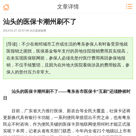
文章详情
汕头的医保卡潮州刷不了
2013-01-27 22:07:06 向日葵保险网
[导读]：不少在相邻城市工作或生活的粤东参保人有时备受异地就
医报销之困扰，医保基金每年支付的异地住院报销费用其实很高，
在未实现医保联网前，参保人必须先垫付医疗费用再回参保地报
销，不仅手续繁琐，且因为在外地大医院看病涉及的费用较高，参
保人的垫付压力非常大。
汕头的医保卡潮州刷不了——粤东各市医保卡“互刷”还须静候时
日
目前，广东省大力推行医保、新农合等全民大覆盖，社保卡还将
更新换代具有银行卡功能，一系列便民举措层出不穷之余，也有粤东
民众不时咨询，作为便民关键的医保卡异地联网使用何时才能正式落
实呢？本周，记者从省有关部门获悉，今年内全省21个地级以上市有