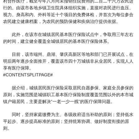
村合作医疗，截至今年八月尚未报销住院费用的二百二十六万农民进
行的。由该市各地乡镇卫生院具体组织实施，直接对农民进行血压、
视力、身高和内、外科等近十个项目的免费体检，并首次为每位参合
农民建立健康档案，为农民的预防保健和疾病治疗提供依据。
此外，在该市在城镇居民基本医疗保险试点中，争取用三年左右
的时间，建立健全覆盖全城镇居民的基本医疗保险体系。
目前，该市端州、鼎湖、肇庆高新区等地和部门已开展试点，在
明后两年逐步全面推开，覆盖该市四十万城镇非从业居民，实现人人
享有医疗保障。
#CONTENTSPLITPAGE#
据介绍，城镇居民医疗保险采取居民自愿参保、家庭全员参保的
原则，实施范围是城镇职工基本医疗保险制度覆盖范围以外的本市城
镇户籍居民，主要是解决“一老一少一残”的医疗保障问题。
同时，坚持家庭缴费为主、各级政府适当补助的原则；坚持低水
平起步、逐步提高标准的原则；坚持统筹协调、做好制度衔接的原
则。