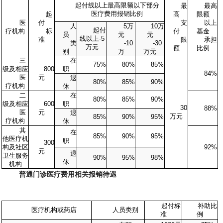
起付线以上最高限额以下部分
最
最高
医疗费用报销比例
起
高
限额
医
付
支
以上
人
5
万
10
万
起付
疗机构
标
付
基金
员
元
元
线以上
-5
准
限
承担
类
-10
-30
万元
额
比例
别
万
万元
三
在
75%
80%
85%
级及相应
800
职
84%
医
元
退
80%
85%
90%
疗机构
休
二
在
80%
85%
90%
级及相应
600
职
30
88%
医
元
退
万元
85%
90%
95%
疗机构
休
其
在
85%
90%
95%
他医疗机
职
300
构及社区
92%
元
退
卫生服务
90%
95%
98%
休
机构
普通门诊医疗费用相关报销待遇
起付标
补助比
医疗机构或药店
人员类别
准
例