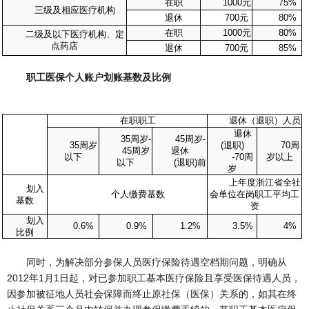
在职
1000
元
75%
三级及相应医疗机构
退休
700
元
80%
在职
1000
元
80%
二级及以下医疗机构、定
点药店
退休
700
元
85%
职工医保个人账户划账基数及比例
在职职工
退休（退职）人员
退休
35
周岁
-
45
周岁
-
35
周岁
(
退职
)
70
周
45
周岁
退休
以下
-70
周
岁以上
以下
(
退职
)
前
岁
上年度浙江省全社
划入
个人缴费基数
会单位在岗职工平均工
基数
资
划入
0.6%
0.9%
1.2%
3.5%
4%
比例
同时，为解决部分参保人员医疗保险待遇空档期问题，明确从
2012年1月1日起，对已参加职工基本医疗保险且享受医保待遇人员，
因参加被征地人员社会保障而终止原社保（医保）关系的，如其在终