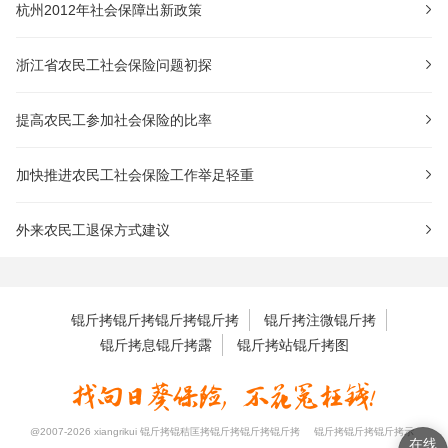
杭州2012年社会保障出新政策
浙江省农民工社会保险问题初探
提高农民工参加社会保险的比率
加快推进农民工社会保险工作举足轻重
外来农民工退保方式建议
锟斤拷锟斤拷锟斤拷锟斤拷
锟斤拷注微锟斤拷
锟斤拷息锟斤拷露
锟斤拷站锟斤拷图
@2007-2026 xiangrikui 锟斤拷锟秸匡拷锟斤拷锟斤拷锟斤拷
锟斤拷锟斤拷锟斤拷示