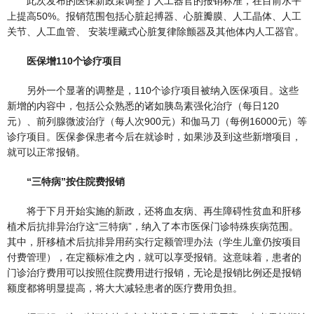
此次发布的医保新政策调整了人工器官的报销标准，在目前水平
上提高50%。报销范围包括心脏起搏器、心脏瓣膜、人工晶体、人工
关节、人工血管、 安装埋藏式心脏复律除颤器及其他体内人工器官。
医保增110个诊疗项目
另外一个显著的调整是，110个诊疗项目被纳入医保项目。这些
新增的内容中，包括公众熟悉的诸如胰岛素强化治疗（每日120
元）、前列腺微波治疗（每人次900元）和伽马刀（每例16000元）等
诊疗项目。医保参保患者今后在就诊时，如果涉及到这些新增项目，
就可以正常报销。
“三特病”按住院费报销
将于下月开始实施的新政，还将血友病、再生障碍性贫血和肝移
植术后抗排异治疗这“三特病”，纳入了本市医保门诊特殊疾病范围。
其中，肝移植术后抗排异用药实行定额管理办法（学生儿童仍按项目
付费管理），在定额标准之内，就可以享受报销。这意味着，患者的
门诊治疗费用可以按照住院费用进行报销，无论是报销比例还是报销
额度都将明显提高，将大大减轻患者的医疗费用负担。