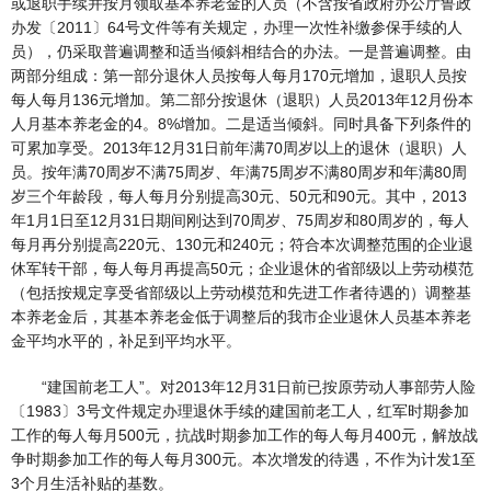
或退职手续并按月领取基本养老金的人员（不含按省政府办公厅鲁政
办发〔2011〕64号文件等有关规定，办理一次性补缴参保手续的人
员），仍采取普遍调整和适当倾斜相结合的办法。一是普遍调整。由
两部分组成：第一部分退休人员按每人每月170元增加，退职人员按
每人每月136元增加。第二部分按退休（退职）人员2013年12月份本
人月基本养老金的4。8%增加。二是适当倾斜。同时具备下列条件的
可累加享受。2013年12月31日前年满70周岁以上的退休（退职）人
员。按年满70周岁不满75周岁、年满75周岁不满80周岁和年满80周
岁三个年龄段，每人每月分别提高30元、50元和90元。其中，2013
年1月1日至12月31日期间刚达到70周岁、75周岁和80周岁的，每人
每月再分别提高220元、130元和240元；符合本次调整范围的企业退
休军转干部，每人每月再提高50元；企业退休的省部级以上劳动模范
（包括按规定享受省部级以上劳动模范和先进工作者待遇的）调整基
本养老金后，其基本养老金低于调整后的我市企业退休人员基本养老
金平均水平的，补足到平均水平。
“建国前老工人”。对2013年12月31日前已按原劳动人事部劳人险
〔1983〕3号文件规定办理退休手续的建国前老工人，红军时期参加
工作的每人每月500元，抗战时期参加工作的每人每月400元，解放战
争时期参加工作的每人每月300元。本次增发的待遇，不作为计发1至
3个月生活补贴的基数。