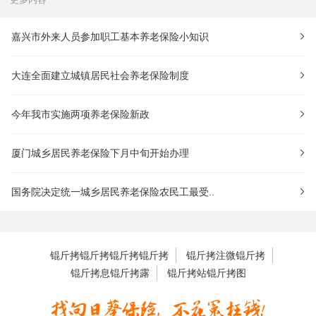
嘉兴市外来人员参加职工基本养老保险小知识
大连全面建立城镇居民社会养老保险制度
今年我市实施两项养老保险新政
厦门城乡居民养老保险下月中旬开始办理
国务院决定统一城乡居民养老保险农民工最受..
锟斤拷锟斤拷锟斤拷锟斤拷
锟斤拷注微锟斤拷
锟斤拷息锟斤拷露
锟斤拷站锟斤拷图