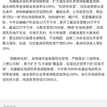
实施城乡居民养老保险制度，扩大城乡居民养老保险覆盖范围，
城乡居民养老保险金发放率达100%。“住房有宜居”。切实改善群众居
住条件，加快构建集经济适用住房、廉租住房、公共租赁住房、商品
房“四位一体”的住房保障体系。加快城中村、棚户区、安置楼建设进
程，今年实施棚户区改造12万平方米，新开工建设安置楼18万平方
米，建成22万平方米，分配安置房1500套。围绕“失地有保障”，实现
居民失地不失业、失地不失利、生计有保障，积极发展壮大集体经
济，重点抓好亿嘉通仓储物流、千亩桃园、赵家二沟农业综合开发等
重点项目。街道、社区集体经营性资产增长10%，集体经济收入增长
15%。
“弱困有扶助”。加强城市低保规范化管理，严格落实“三级审批、
三榜公示制”，努力扩大“五大保险”覆盖面，实现动态管理下的“应保尽
保”，实施被征地居民养老保险制度，今年将为5000名被征地农民办
理养老保险，城乡居民社会养老保险发放率达100%。加大失地居民就
业扶持力度，培训各类劳动力2600人。
更多内容