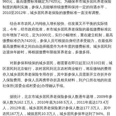
960元，最高缴费标准确定为7420元。为确保本市城乡居民养老保险
制度的顺利实施，参保人员能够持续缴费和保持一定的待遇水平，
2010至2012年，城乡居民养老保险的缴费标准一直没有调整。
结合本市农民人均纯收入增长较快、但发展又不平衡的实际情
况，今年，经市政府批准，本市城乡居民养老保险的最低缴费标准比
往年增加了40元，定为1000元，实行小幅增长，重在建立机制，最高
缴费标准仍为7420元，参保人员可根据自身经济承受能力，在最低和
最高缴费标准之间自由选择额度作为本年度的缴费标准。城乡居民到
达退休年龄时，将根据缴费年限核算养老金，多缴多得。
对新参保和续保的城乡居民，都需要在即日起至12月10日前，城
区居民到北京银行，农村居民到北京农村商业银行，将应缴纳的费用
存入城乡居民养老保险专用存折，其中新参保人员需新开立存折并存
入保险费用。参保人员再携带存折及相关材料，到户口所在地的街道
社保所(居委会或村委会)办理确认手续。
据统计，北京市城乡居民养老保险参保人数逐年递增，2009年参
保人数为162.1万人，2010年底为168.5万人，2011年底达173.4万
人，2012年底，城乡居民养老保险累计参保人数达177.3万人，其中
农民167万人，城镇居民10.3万人，城乡居民参保率达到了94%。目