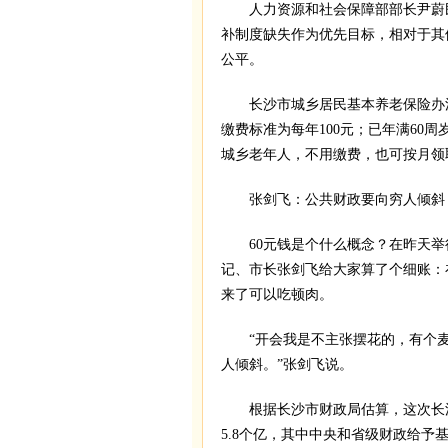
人力资源和社会保障部部长尹蔚民
补制度缺失作为优先目标，相对于其
公平。
长沙市城乡居民基本养老保险办法
缴费标准为每年100元；已年满60
城乡老年人，不用缴费，也可按月领
张剑飞：公共财政要向穷人倾斜
60元钱是个什么概念？在昨天举
记、市长张剑飞给大家算了个细账：
来了可以吃顿肉。
“开会我是不主张摆花的，有个麦
人倾斜。”张剑飞说。
根据长沙市财政局估算，这次长沙
5.8个亿，其中中央和省级财政给予基