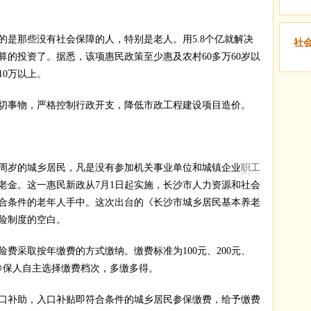
那些没有社会保障的人，特别是老人。用5.8个亿就解决
社
算的投资了。据悉，该项惠民政策至少惠及农村60多万60岁以
10万以上。
事物，严格控制行政开支，降低市政工程建设项目造价。
周岁的城乡居民，凡是没有参加机关事业单位和城镇企业
职工
养老金。这一惠民新政从7月1日起实施，长沙市人力资源和社会
合条件的老年人手中。这次出台的《长沙市城乡居民基本养老
险制度的空白。
采取按年缴费的方式缴纳。缴费标准为100元、200元、
次，参保人自主选择缴费档次，多缴多得。
补助，入口补贴即符合条件的城乡居民参保缴费，给予缴费