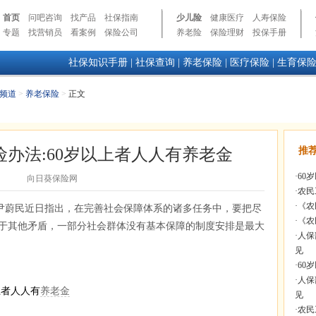
首页
问吧咨询
找产品
社保指南
少儿险
健康医疗
人寿保险
专题
找营销员
看案例
保险公司
养老险
保险理财
投保手册
社保知识手册
|
社保查询
|
养老保险
|
医疗保险
|
生育保
频道
>
养老保险
>
正文
办法:60岁以上者人人有养老金
推
·
60
向日葵保险网
·
农民
·
《农
尹蔚民近日指出，在完善社会保障体系的诸多任务中，要把尽
·
《农
于其他矛盾，一部分社会群体没有基本保障的制度安排是最大
·
人保
见
·
60
·
人保
上者人人有
养老金
见
·
农民