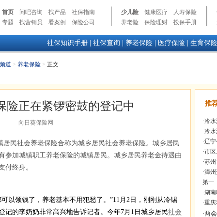
首页
问吧咨询
找产品
社保指南
少儿险
健康医疗
人寿保险
专题
找营销员
看案例
保险公司
养老险
保险理财
投保手册
社保知识手册
|
社保查询
|
养老保险
|
医疗保险
|
生育保
频道
>
养老保险
>
正文
保险正在紧锣密鼓的登记中
推
·
冷水
向日葵保险网
·
冷水
·
辽宁
镇居民社会养老保险合称为城乡居民社会养老保险。城乡居民
·
市区
有参加城镇职工养老保险的城镇居民。城乡居民养老金待遇由
·
苏州
支付终身。
·
漳州
第一
·
湖南
可以领钱了，养老基本不用犯愁了。”11月2日，刚刚从冷锡
·
重庆
登记的李奶奶非常高兴地告诉记者。今年7月1日城乡居民
社会