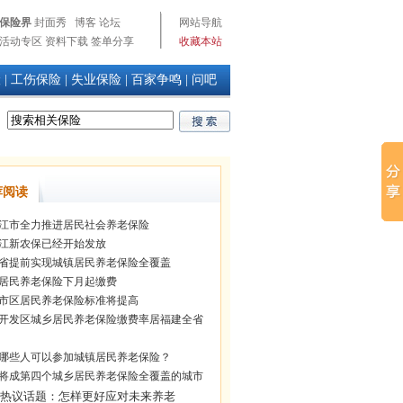
保险界
封面秀
博客
论坛
网站导航
活动专区
资料下载
签单分享
收藏本站
险
|
工伤保险
|
失业保险
|
百家争鸣
|
问吧
荐阅读
江市全力推进居民社会养老保险
江新农保已经开始发放
省提前实现城镇居民养老保险全覆盖
居民养老保险下月起缴费
市区居民养老保险标准将提高
开发区城乡居民养老保险缴费率居福建全省
哪些人可以参加城镇居民养老保险？
将成第四个城乡居民养老保险全覆盖的城市