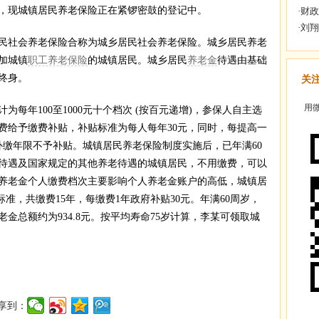
，现城镇居民养老保险正在紧锣密鼓的登记中。
社会养老保险合称为城乡居民社会养老保险。城乡居民养老
加城镇
职工养老保险
的城镇居民。城乡居民
养老金
待遇由基础
终身。
关
用微
年100至1000元十个档次 (按百元递增)，参保人自主选
费给予缴费补贴，补贴标准为每人每年30元，同时，每提高一
补缴年限不予补贴。城镇居民养老保险制度实施后，已年满60
待遇及国家规定的其他养老待遇的城镇居民，不用缴费，可以
民养老金个人缴费档次主要影响个人养老金账户的高低，城镇居
标准，共缴费15年，每缴费1年政府补贴30元。年满60周岁，
老金总额约为934.8元。按平均寿命75岁计算，李某可领取城
享到：