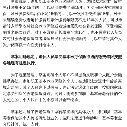
草案规定，参加职工基本养老保险的人员，达到法定退休年龄时
累计缴费不足15年的，可以延长缴费至满15年。社会保险法实施前参
保、延长缴费5年后仍不足15年的，可以一次性补缴至满15年。对于
未继续缴费或者延长缴费后累计缴费年限仍不足15年的人员，可以申
请转入新型农村社会养老保险或者城镇居民社会养老保险，享受相应
的养老保险待遇。对于不愿意延长缴费至满15年，也不愿意转入新型
农村社会养老保险或者城镇居民社会养老保险的，可以申请将其个人
账户储存额一次性支付给本人。
草案明确规定，退休人员享受基本医疗保险待遇的缴费年限按照
各地现有规定执行。
为了规范管理，草案明确个人账户不得提前支取和个人账户余额
继承办法。参加职工基本养老保险的个人，在达到法定退休年龄前离
境定居的，其个人账户予以保留；达到法定退休年龄的，按照国家规
定享受相应的养老保险待遇。同时，明确参加职工基本养老保险的个
人死亡的，个人账户中的余额可以全部继承。
草案还明确了养老保险关系转移接续的具体办法，参加职工基本
养老保险的个人跨省流动就业的，达到法定退休年龄时，基本养老金
分段计算、统一支付。