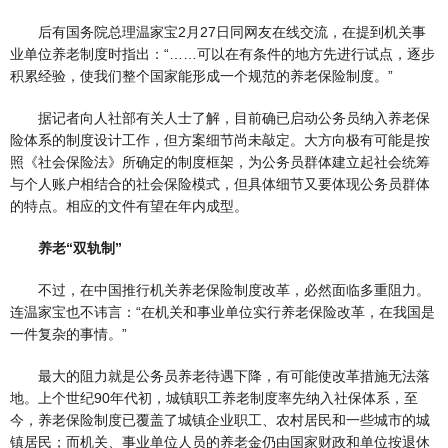
后有国务院总理温家宝2月27日同网友在线交流，在提到机关事
业单位养老制度时指出：“……可以在有条件的地方先进行试点，逐步
积累经验，使我们整个国家能形成一个规范的养老保险制度。”
据记者向人社部有关人士了解，目前确已启动公务员纳入养老保
险体系的制度设计工作，但方案细节尚未敲定。大方向极有可能是按
照《社会保险法》所确定的制度框架，为公务员群体建立起社会统筹
与个人账户相结合的社会保险模式，但具体细节又要体现公务员群体
的特点。相应的文件有望在年内成型。
养老“双轨制”
不过，在中国推行机关养老保险制度改革，必然面临多重阻力。
连温家宝也不讳言：“在机关和事业单位实行养老保险改革，在我国是
一件复杂的事情。”
最大的阻力就是公务员养老待遇下降，有可能使改革措施无法落
地。上个世纪90年代初，城镇职工养老制度率先纳入社保体系，至
今，养老保险制度已覆盖了城镇企业职工、农村居民和一些城市的城
镇居民；而机关、事业单位人员的养老金仍由国家财政和单位按退休