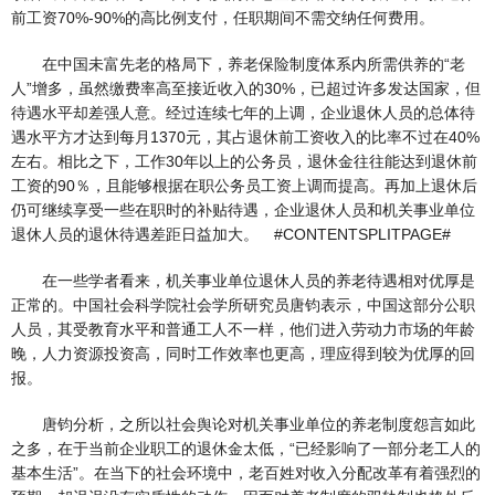
前工资70%-90%的高比例支付，任职期间不需交纳任何费用。
在中国未富先老的格局下，养老保险制度体系内所需供养的“老
人”增多，虽然缴费率高至接近收入的30%，已超过许多发达国家，但
待遇水平却差强人意。经过连续七年的上调，企业退休人员的总体待
遇水平方才达到每月1370元，其占退休前工资收入的比率不过在40%
左右。相比之下，工作30年以上的公务员，退休金往往能达到退休前
工资的90％，且能够根据在职公务员工资上调而提高。再加上退休后
仍可继续享受一些在职时的补贴待遇，企业退休人员和机关事业单位
退休人员的退休待遇差距日益加大。 #CONTENTSPLITPAGE#
在一些学者看来，机关事业单位退休人员的养老待遇相对优厚是
正常的。中国社会科学院社会学所研究员唐钧表示，中国这部分公职
人员，其受教育水平和普通工人不一样，他们进入劳动力市场的年龄
晚，人力资源投资高，同时工作效率也更高，理应得到较为优厚的回
报。
唐钧分析，之所以社会舆论对机关事业单位的养老制度怨言如此
之多，在于当前企业职工的退休金太低，“已经影响了一部分老工人的
基本生活”。在当下的社会环境中，老百姓对收入分配改革有着强烈的