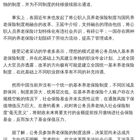
独的制度，并为不同制度的转移接续留出通道。
事实上，各国近年来也发起了将公职人员养老保险制度与国民养
老保险制度相融合的改革。王延中介绍，支持融合的理由包括，将公
职人员养老保险计划特殊化有违社会共识，有碍公平；一国存在两种
不同的养老保险计划阻碍了劳动力流动，提高了管理成本。
接受记者采访的学者多表示，理想的模式是将公务员纳入基本养
老保险制度，并在此基础上为其建立单独的职业年金计划。上述全国
人大官员亦透露，改革的方向极有可能是建立全国统一基本养老保险
制度，在此基础上不同职业群体享有不同的补充待遇。
然而中国当前并没有一个统一的基本养老保险制度，不同区域及
群体间，制度差异大，统筹层次低。在基本养老保险个人账户存在大
规模空账的情况下，社会保险基金并未实质性运营，在通胀风险下保
值增值压力巨大。在唐钧看来，此时将公务员养老纳入社会保险制
度“毫无意义”，将财政未来将要支付的金额提前按月缴纳进社会保险
基金，反而加大了基金保值压力。
据了解，公务员参加养老保险的制度选择，决策层尚未达成共
识，方向仍不明晰。学者指出，此次改革既关涉社会公平，又涉及千