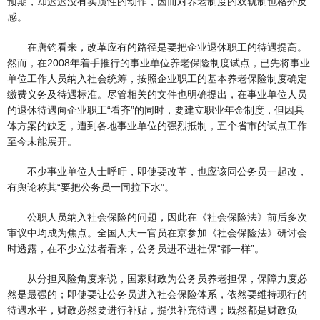
预期，却迟迟没有实质性的动作，因而对养老制度的双轨制也格外反
感。
在唐钧看来，改革应有的路径是要把企业退休职工的待遇提高。
然而，在2008年着手推行的事业单位养老保险制度试点，已先将事业
单位工作人员纳入社会统筹，按照企业职工的基本养老保险制度确定
缴费义务及待遇标准。尽管相关的文件也明确提出，在事业单位人员
的退休待遇向企业职工“看齐”的同时，要建立职业年金制度，但因具
体方案的缺乏，遭到各地事业单位的强烈抵制，五个省市的试点工作
至今未能展开。
不少事业单位人士呼吁，即使要改革，也应该同公务员一起改，
有舆论称其“要把公务员一同拉下水”。
公职人员纳入社会保险的问题，因此在《社会保险法》前后多次
审议中均成为焦点。全国人大一官员在京参加《社会保险法》研讨会
时透露，在不少立法者看来，公务员进不进社保“都一样”。
从分担风险角度来说，国家财政为公务员养老担保，保障力度必
然是最强的；即使要让公务员进入社会保险体系，依然要维持现行的
待遇水平，财政必然要进行补贴，提供补充待遇；既然都是财政负