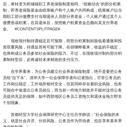
后，将转变为和城镇职工养老保险制度相同、“统账结合”的部分积累
制，即养老保险基金由统筹账户和个人账户共同构成，统筹账户以当
期职工部分缴费支付当期退休人员部分养老金；个人账户通过其个人
缴费形成积累，在其退休后，按照账户积累资金总额向其支付养老
金。 #CONTENTSPLITPAGE#
现收现付制待遇稳定且可预期，而部分积累制则面临着通胀和投
资双重风险，待遇反而有可能下降。在胡继晔看来，收益的不稳定，
也将构成公务员参加社会保险的阻力。不过，在现收现付制向部分积
累制转型后，必将减轻未来财政的支付压力。
在学界看来，为公务员建立社会养老保险制度，绝不是要把公务
员给“拉下水”。清华大学一社会保障学者向记者指出，尽管公务员的
工作岗位稳定，工作场所相对安全，但其同样存在着职业风险，也有
可能在中途退出公务员岗位，而当前一些地方财政并不能对这些公务
员提供充足的保障，如中西部地区公务员工资拖欠和退休金拖欠即非
个别现象。
首都经贸大学社会保障研究中心主任吕学静说：“社会保险的本
义，就是社会共济、分担风险。公务员作为劳动者，也应享有基本养