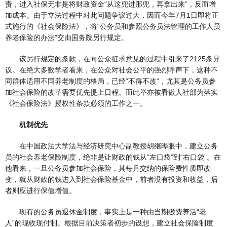
责，进入社保无非是将财政资金“从这兜进那兜，再拿出来”，反而增
加成本。由于立法过程中对此问题争议过大，因而今年7月1日即将正
式施行的《社会保险法》，将“公务员和参照公务员法管理的工作人员
养老保险的办法”交由国务院另行规定。
该另行规定的条款，在向公众征求意见的过程中引来了2125条异
议。在绝大多数学者看来，在公众对社会公平的强烈呼声下，这种不
同群体适用不同养老制度的格局，已经“不得不改”，尤其是公务员参
加社会保险的改革需要优先提上日程。而此举亦被看做人社部为落实
《社会保险法》授权性条款必须的工作之一。
机制优先
在中国政法大学法与经济研究中心副教授胡继晔眼中，建立公务
员的社会养老保险制度，绝非是让财政的钱从“左口袋”到“右口袋”。在
他看来，一旦公务员参加社会保险，其每月交纳的保险费性质即改
变，就从财政的钱进入到社会保险基金中，前者没有投资和收益，后
者则应进行保值增值。
现有的公务员退休金制度，事实上是一种由当期缴费养活“老
人”的现收现付制。根据目前决策者初步的设想，建立社会保险制度