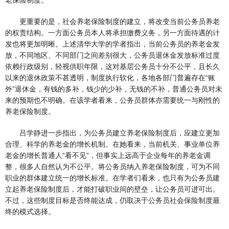
老保险制度。”
更重要的是，社会养老保险制度的建立，将改变当前公务员养老
的权责结构。一方面公务员本人将承担缴费义务，另一方面待遇的计
发也将更加明晰。上述清华大学的学者指出，当前公务员的养老金发
放，不同地区、不同部门之间差别很大，公务员退休金发放标准过度
依赖行政级别，轻视供职年限，这对基层公务员十分不公平，且长久
以来的退休政策不甚透明，制度执行软化，各地各部门普遍存在“账
外”退休金，有钱的多补，钱少的少补，无钱的不补，普通公务员对未
来的预期也不明确。在该学者看来，公务员群体亦需要统一与刚性的
养老保险制度。
吕学静进一步指出，为公务员建立养老保险制度后，应建立更加
合理、科学的养老金的增长机制。在她看来，当前机关、事业单位养
老金的增长普通人“看不见”，但事实上远高于企业每年的养老金调
整，很多人自然认为不公平。将公务员纳入养老保险制度，可为不同
职业的群体建立统一的增长标准。在学者们看来，也只有为公务员建
立起养老保险制度后，才能打破职业间的壁垒，让公务员可进可出。
不过，这些制度目标是否终能达成，仍取决于公务员社会保险制度最
终的模式选择。