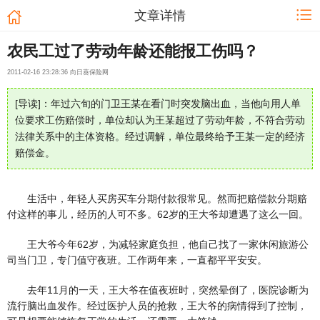
文章详情
农民工过了劳动年龄还能报工伤吗？
2011-02-16 23:28:36 向日葵保险网
[导读]：年过六旬的门卫王某在看门时突发脑出血，当他向用人单
位要求工伤赔偿时，单位却认为王某超过了劳动年龄，不符合劳动
法律关系中的主体资格。经过调解，单位最终给予王某一定的经济
赔偿金。
生活中，年轻人买房买车分期付款很常见。然而把赔偿款分期赔
付这样的事儿，经历的人可不多。62岁的王大爷却遭遇了这么一回。
王大爷今年62岁，为减轻家庭负担，他自己找了一家休闲旅游公
司当门卫，专门值守夜班。工作两年来，一直都平平安安。
去年11月的一天，王大爷在值夜班时，突然晕倒了，医院诊断为
流行脑出血发作。经过医护人员的抢救，王大爷的病情得到了控制，