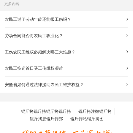
更多内容
农民工过了劳动年龄还能报工伤吗？
劳动合同能否将农民工职业化？
工伤农民工维权必须解决哪三大难题？
农民工换岗首日受工伤维权艰难
安徽省如何通过法律援助农民工维护权益？
锟斤拷锟斤拷锟斤拷锟斤拷
锟斤拷注微锟斤拷
锟斤拷息锟斤拷露
锟斤拷站锟斤拷图