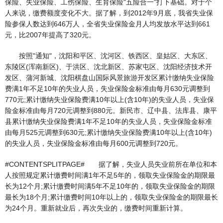
保险、失业保险、工伤保险、生育保险"五险合一"打下基础。对于个
人来说，缴费额度变化不大。据了解，到2012年9月底，我省失业保
险参保人数达到646万人，全省失业保险金月人均发放水平达到661
元，比2007年提高了320元。
按照"通知"，沈阳和平区、沈河区、铁西区、皇姑区、大东区、
东陵区(浑南新区)、于洪区、沈北新区、苏家屯区、沈阳经济技术开
发区、蒲河新城、沈阳棋盘山国际风景旅游开发区累计缴纳失业保险
费满1年不足10年的失业人员，失业保险金标准由每月630元调整到
770元;累计缴纳失业保险费满10年以上(含10年)的失业人员，失业保
险金标准由每月720元调整到880元。新民市、辽中县、法库县、康平
县累计缴纳失业保险费满1年不足10年的失业人员，失业保险金标准
由每月525元调整到630元;累计缴纳失业保险费满10年以上(含10年)
的失业人员，失业保险金标准由每月600元调整到720元。
#CONTENTSPLITPAGE# 据了解，失业人员失业前所在单位和本
人按照规定累计缴费时间满1年不足5年的，领取失业保险金的期限最
长为12个月;累计缴费时间满5年不足10年的，领取失业保险金的期限
最长为18个月;累计缴费时间10年以上的，领取失业保险金的期限最长
为24个月。重新就业后，再次失业的，缴费时间重新计算。