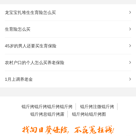
龙宝宝扎堆生生育险怎么买
生育险怎么买
45岁的男人还要买生育保险
农村户口的个人怎么买养老保险
1月上调养老金
锟斤拷锟斤拷锟斤拷锟斤拷
锟斤拷注微锟斤拷
锟斤拷息锟斤拷露
锟斤拷站锟斤拷图