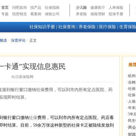
首页
问吧咨询
找产品
社保指南
少儿险
健康医疗
人寿保险
专题
找营销员
看案例
保险公司
养老险
保险理财
投保手册
社保知识手册
|
社保查询
|
养老保险
|
医疗保险
|
生育保
频道
>
深度评论
>
正文
一卡通”实现信息惠民
推
·
杭州
向日葵保险网
·
吉林
·
社保
直接到银行窗口缴纳社保费用，可以到市内所有定点医院、药
·
社保
实现即时结算。
·
人保
·
年末
·
5年
到银行窗口缴纳
社保
费用，可以到市内所有定点医院、药店看
·
民生
即时结算。目前，59余万张这种新型的社保卡正被陆续发放到