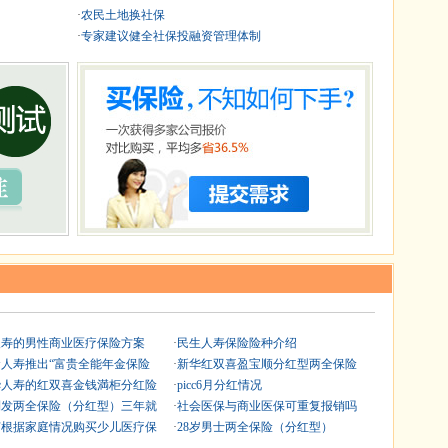
·
农民土地换社保
·
专家建议健全社保投融资管理体制
人寿的男性商业医疗保险方案
·
民生人寿保险险种介绍
命人寿推出“富贵全能年金保险
·
新华红双喜盈宝顺分红型两全保险
华人寿的红双喜金钱満柜分红险
·
picc6月分红情况
利发两全保险（分红型）三年就
·
社会医保与商业医保可重复报销吗
何根据家庭情况购买少儿医疗保
·
28岁男士两全保险（分红型）