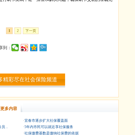
1
2
下一页
享到：
多精彩尽在社会保险频道
更多内容
·
宜春市逐步扩大社保覆盖面
 ..
·
5年内市民可以就近享社保服务
·
社保缴费基数是缴纳社保费的依据