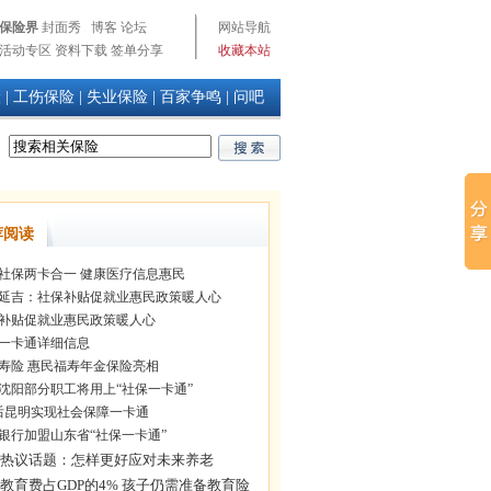
保险界
封面秀
博客
论坛
网站导航
活动专区
资料下载
签单分享
收藏本站
险
|
工伤保险
|
失业保险
|
百家争鸣
|
问吧
荐阅读
社保两卡合一 健康医疗信息惠民
延吉：社保补贴促就业惠民政策暖人心
补贴促就业惠民政策暖人心
一卡通详细信息
寿险 惠民福寿年金保险亮相
沈阳部分职工将用上“社保一卡通”
后昆明实现社会保障一卡通
银行加盟山东省“社保一卡通”