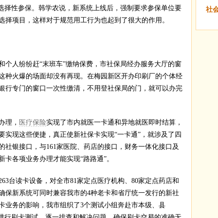
选择性参保。韩学农说，新系统上线后，强制要求参保单位要
社
选择项目，这样对于规范用工行为也起到了很大的作用。
个人纷纷赶“末班车”缴纳保费，市社保局经办服务大厅的窗
这种火爆的场面却没有再现。在梅园新区开办印刷厂的个体经
银行专门的窗口一次性缴清，不用登社保局的门，就可以办完
办理，
医疗保险
实现了市内就医一卡通和异地就医即时结算，
要实现这些便捷，真正使新社保卡实现“一卡通”，就涉及了四
的社银接口，与161家医院、药店的接口，财务一体化接口及
新卡各项业务办理才能实现“路路通”。
3台读卡设备，对全市81家定点医疗机构、80家定点药店和
，确保新系统可同时兼容我市的4种老卡和省厅统一发行的新社
卡业务的影响，我市组织了3个测试小组奔赴市本级、县
骤进行刷卡测试，逐一排查和解决问题，确保刷卡交易的准确无