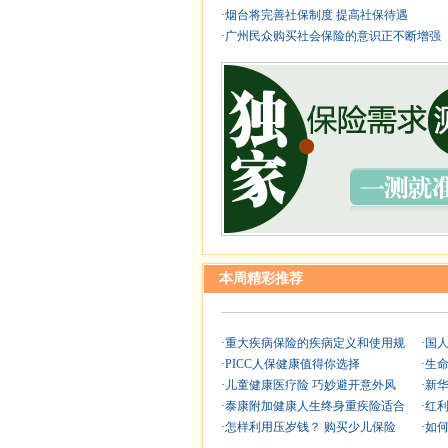
·
烟台将完善社保制度 提高社保待遇
·
广州民众购买社会保险的意识正不断增强
本周精彩推荐
·
重大疾病保险的疾病定义和使用规
·
国
·
PICC人保健康值得你选择
·
生
·
儿童健康医疗险 巧妙避开意外风
·
新
·
泰康附加健康人生终身重疾险适合
·
红
·
怎样利用压岁钱？ 购买少儿保险
·
如