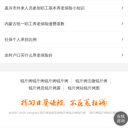
嘉兴市外来人员参加职工基本养老保险小知识
内蒙古统一职工养老保险缴费基数
社保个人承担比例
农村户口买什么养老保险好
锟斤拷锟斤拷锟斤拷锟斤拷
锟斤拷注微锟斤拷
锟斤拷息锟斤拷露
锟斤拷站锟斤拷图
@2007-2026 xiangrikui 锟斤拷锟秸匡拷锟斤拷锟斤拷锟斤拷
锟斤拷锟斤拷锟斤拷示