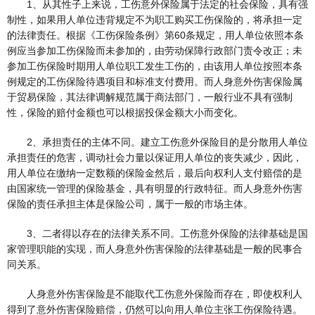
1、从其性子上来说，工伤意外保险属于法定的社会保险，具有强
制性，如果用人单位违背规定不为职工购买工伤保险的，将承担一定
的法律责任。根据《工伤保险条例》第60条规定，用人单位依照本条
例应当参加工伤保险而未参加的，由劳动保障行政部门责令改正；未
参加工伤保险时期用人单位职工发生工伤的，由该用人单位按照本条
例规定的工伤保险待遇项目和标准支付费用。而人身意外伤害保险属
于贸易保险，其法律调解规范属于商法部门，一般行业不具有强制
性，保险的赔付金额也可以根据投保金额大小而变化。
2、承担责任的主体不同。建立工伤意外保险目的是分散用人单位
承担责任的危害，调动社会力量以保证用人单位的丧失减少，因此，
用人单位在缴纳一定数额的保险金然后，最后向权利人支付赔偿的是
由国家统一管理的保险基金，具有明显的行政特征。而人身意外伤害
保险的责任承担主体是保险公司，属于一般的市场主体。
3、二者得以存在的法律关系不同。工伤意外保险的法律基础是国
家管理职能的实现，而人身意外伤害保险的法律基础是一般的民事合
同关系。
人身意外伤害保险是不能取代工伤意外保险而存在，即使权利人
得到了意外伤害保险赔偿，仍然可以向用人单位主张工伤保险待遇。