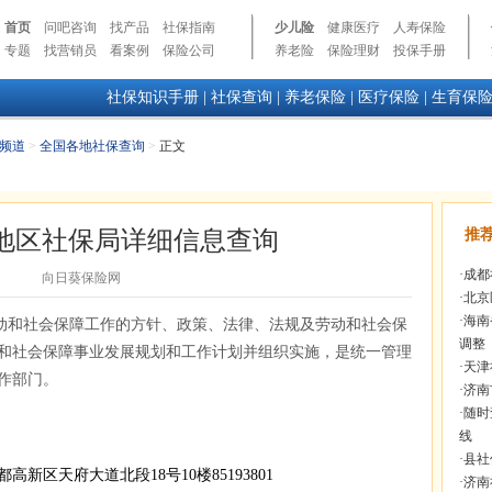
首页
问吧咨询
找产品
社保指南
少儿险
健康医疗
人寿保险
专题
找营销员
看案例
保险公司
养老险
保险理财
投保手册
社保知识手册
|
社保查询
|
养老保险
|
医疗保险
|
生育保
频道
>
全国各地社保查询
>
正文
地区社保局详细信息查询
推
·
成都
向日葵保险网
·
北京
·
海南
动和社会保障工作的方针、政策、法律、法规及劳动和社会保
调整
和社会保障事业发展规划和工作计划并组织实施，是统一管理
·
天津
作部门。
·
济南
·
随时
线
·
县社
天府大道北段18号10楼85193801
·
济南