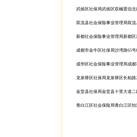
武侯区社保局武侯区双楠置信北街3号8
双流县社会保险事业管理局双流县东升棠湖
新都社会保险事业管理局新都区新都镇
成都市金牛区社保局沙湾路65号877
成华区社会保险事业管理局成都市一环路
龙泉驿区社保局龙泉驿区长柏路248号84
金堂县社保局金堂县十里大道二段89号
青白江区社会保险局青白江区怡湖西路1