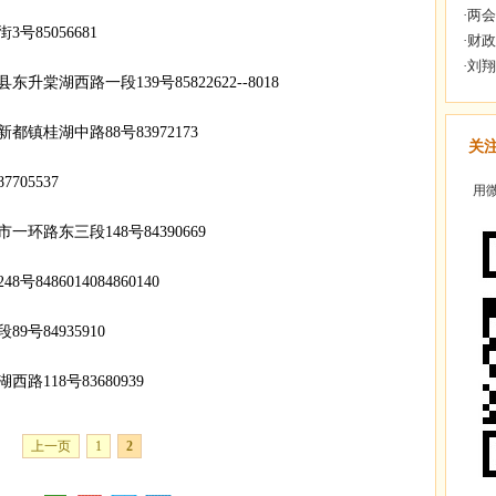
5056681
西路一段139号85822622--8018
桂湖中路88号83972173
关
05537
用微
东三段148号84390669
86014084860140
84935910
18号83680939
上一页
1
2