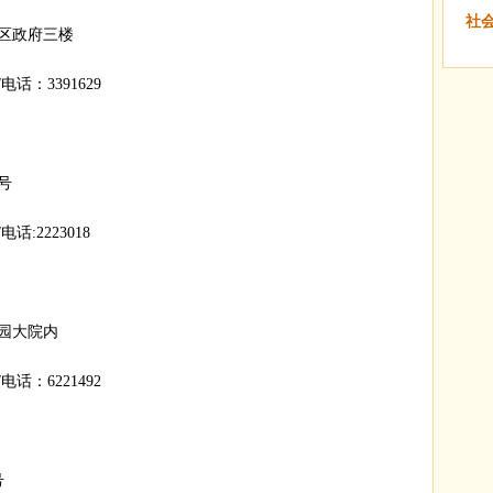
社
区政府三楼
话：3391629
号
:2223018
园大院内
话：6221492
号