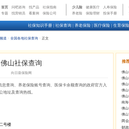
首页
问吧咨询
找产品
社保指南
少儿险
健康医疗
人寿保险
专题
找营销员
看案例
保险公司
养老险
保险理财
投保手册
社保知识手册
|
社保查询
|
养老保险
|
医疗保险
|
生育保
频道
>
全国各地社保查询
>
正文
佛山社保查询
推
·
佛山
向日葵保险网
·
佛山
·
佛山
信息查询、养老保险账号查询、医保卡余额查询的政府官方入
·
佛山
公地址及查询热线。
·
佛山
·
南海
·
佛山
·
佛山
二号楼