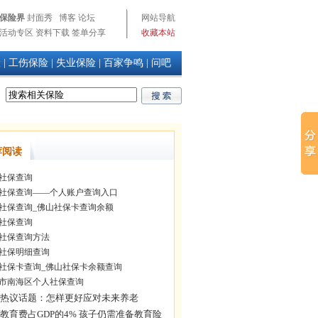
保险界
封面秀
博客
论坛
网站导航
活动专区
资料下载
签单分享
收藏本站
险
|
工伤保险
|
失业保险
|
百家争鸣
|
问吧
荐阅读
社保查询
社保查询——个人账户查询入口
社保查询_佛山社保卡查询余额
社保查询
社保查询方法
社保明细查询
社保卡查询_佛山社保卡余额查询
市南海区个人社保查询