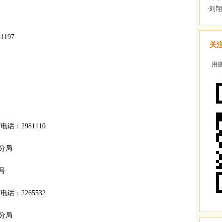
197
关
用微
话：2981110
分局
号
话：2265532
分局