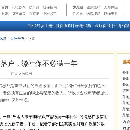
首页
问吧咨询
找产品
社保指南
少儿险
健康医疗
人寿保险
专题
找营销员
看案例
保险公司
养老险
保险理财
投保手册
社保知识手册
|
社保查询
|
养老保险
|
医疗保险
|
生育保
频道
>
百家争鸣
>
正文
宁落户，缴社保不必满一年
推
·
外地
向日葵保险网
·
外地
·
外地
息都是重申以往的办理政策，而“5月13日”开始执行的也不
·
辟谣
落户者必须有正当的职业与稳定的收入，所以才要求申请者提供
·
外地
缴纳社保的情况。
·
外地
·
外地
·
外地
一则“外地人来宁购房落户需缴满一年
社保
”的消息在微信朋
调控的新举措，不过，记者了解到这其实是对落户政策的误