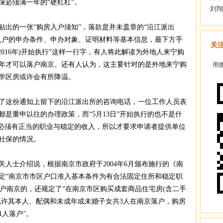
保必须满一年的“硬杠杠”。
的一张“购房入户须知”，落款是并未盖章的“沿江派出
入户的申办条件、申办对象、证明材料等基本信息，最下方手
关
(2016年)开始执行”这样一行字，有人将此解读为外地人来宁购
年才可以落户南京。还有人认为，这主要针对的是外地来宁购
用微
学区房或许会有所降温。
这份通知上留下的沿江派出所的咨询电话，一位工作人员表
是重申以往的办理政策，而“5月13日”开始执行的也不是什
者必须有正当的职业与稳定的收入，所以才要求申请者提供单位
社保的情况。
士介绍说，根据南京市政府于2004年6月颁布施行的《南
定“南京市市区户口准入基本条件为有合法固定住所和稳定职
落户南京的，还规定了“在南京市区购买成套商品住宅房(含二手
允许其本人、配偶和未成年或未婚子女共3人在南京落户，购房
1人落户”。