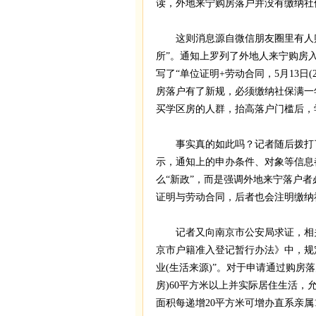
读，外地来宁购房落户并没有缴纳社
这则消息源自微信朋友圈里有人贴出
所”。通知上罗列了外地人来宁购房
写了“单位证明+劳动合同，5月13日
房落户有了新规，必须缴纳社保满一
买学区房的人群，抬高落户门槛后，
事实真的如此吗？记者随后拨打了
示，通知上的申办条件、对象等信息都
么“新政”，而是强调外地来宁落户
证明与劳动合同，后者也会注明缴纳
记者又向南京市公安局求证，相关人
京市户籍准入登记暂行办法》中，规
业(生活来源)”。对于申请通过购房
房)60平方米以上并实际居住生活，
面积每递增20平方米可增办直系亲属