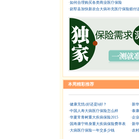
·
如何合理购买各类商业医疗保险
·
尉犁县加快新农合大病补充医疗保险赔付
本周精彩推荐
·
健康无忧c好还是b好？
·
新
·
中国人寿大病医疗保险怎么样
·
泰
·
华夏常青树重大疾病保险2015
·
企
·
国寿康宁终身重大疾病保险费率表
·
新华
·
大病医疗保险一年交多少钱
·
农