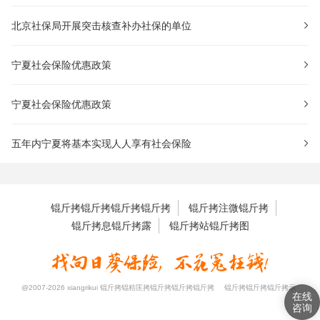
北京社保局开展突击核查补办社保的单位
宁夏社会保险优惠政策
宁夏社会保险优惠政策
五年内宁夏将基本实现人人享有社会保险
锟斤拷锟斤拷锟斤拷锟斤拷
锟斤拷注微锟斤拷
锟斤拷息锟斤拷露
锟斤拷站锟斤拷图
@2007-2026 xiangrikui 锟斤拷锟秸匡拷锟斤拷锟斤拷锟斤拷
锟斤拷锟斤拷锟斤拷示