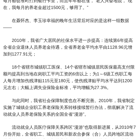
每月都会准时打到银行卡里，而且年年都在涨，”老人兴奋地说，“现
在，我每月的养老金超过1500元，够用了。”
在聂怀杰、李玉珍幸福的晚年生活背后对应的是这样一组数据
――
2010年，我省广大居民的社保水平进一步提高：连续第6年提高
全省企业退休人员养老金待遇，全省养老金平均水平由1128.96元增
加到1277.91元；
18个省辖市城镇职工医保、14个省辖市城镇居民医保最高支付限
额均提高到当地在岗职工平均工资的6倍以上；为1～6级工伤职工每
人每月增加伤残津贴115元至180元，使伤残津贴平均水平达到1200
元左右；大幅上调失业保险金标准，平均增幅为27.3%。
与此同时，我省社会保障制度也在不断完善。2010年，我省制定
实施了城镇企业职工养老保险关系转移接续暂行办法，彻底解决了流
动就业人员养老保险关系的全国全省“漫游”。
流动就业人员医疗保障关系跨区“漫游”也取得新进展，从2010年7
月份开始，全省职工、城镇居民和新农合参保（合）人员跨地区流动