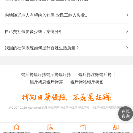
内地随迁老人有望纳入社保 农民工纳入失业..
自己交社保要多少钱，案例分析
我国的社保系统如何提升百姓生活质量？
锟斤拷锟斤拷锟斤拷锟斤拷
锟斤拷注微锟斤拷
锟斤拷息锟斤拷露
锟斤拷站锟斤拷图
@2007-2026 xiangrikui 锟斤拷锟秸匡拷锟斤拷锟斤拷锟斤拷
锟斤拷锟斤拷锟斤拷示