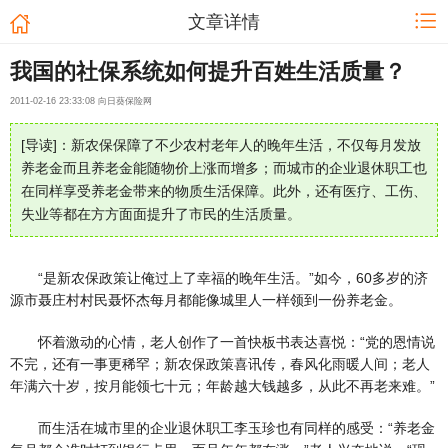
文章详情
我国的社保系统如何提升百姓生活质量？
2011-02-16 23:33:08 向日葵保险网
[导读]：新农保保障了不少农村老年人的晚年生活，不仅每月发放
养老金而且养老金能随物价上涨而增多；而城市的企业退休职工也
在同样享受养老金带来的物质生活保障。此外，还有医疗、工伤、
失业等都在方方面面提升了市民的生活质量。
“是新农保政策让俺过上了幸福的晚年生活。”如今，60多岁的济
源市聂庄村村民聂怀杰每月都能像城里人一样领到一份养老金。
怀着激动的心情，老人创作了一首快板书表达喜悦：“党的恩情说
不完，还有一事更稀罕；新农保政策喜讯传，春风化雨暖人间；老人
年满六十岁，按月能领七十元；年龄越大钱越多，从此不再老来难。”
而生活在城市里的企业退休职工李玉珍也有同样的感受：“养老金