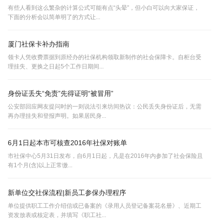
有些人看到这么繁杂的计算公式可能有点“头晕”，但小白可以向大家保证，
下面的分析会以简单明了的方式让...
厦门社保卡补办指南
领卡人凭收费票据到原经办的社保机构领取新制作的社会保障卡。自柜台受
理挂失、更换之日起5个工作日期间...
身份证丢失“免责”先得证明“被冒用”
公安部回应网友提问时的一则说法引来坊间热议：公民丢失身份证后，无需
再办理挂失和登报声明。如果居民身...
6月1日起本市可核查2016年社保对账单
市社保中心5月31日发布，自6月1日起，凡是在2016年内参加了社会保险且
有1个月(含)以上正常缴...
新单位交社保流程|新员工参保办理程序
单位提供职工工作介绍信或已备案的《录用人员登记备案花名册》、近期工
资发放表或核定表，并填写《职工社...