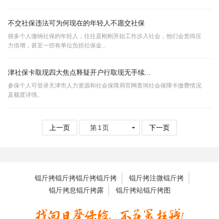
不交社保违法可为何现在的年轻人不愿交社保
很多个人缴纳社保的年轻人，往往是刚刚开始工作步入社会，他们会觉得压
力倍增，甚至一些有单位负担社保金...
津社保卡取现四大焦点释疑开户行取现无手续...
参保个人可登录天津市人力资源和社会保障局官网查询社会保障卡缴费情况
及额度详情。
上一页
下一页
锟斤拷锟斤拷锟斤拷锟斤拷
锟斤拷注微锟斤拷
锟斤拷息锟斤拷露
锟斤拷站锟斤拷图