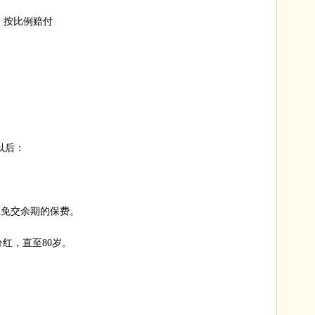
岁，按比例赔付
以后：
且免交余期的保费。
红，直至80岁。