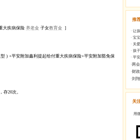
推
：重大疾病保险
养老金
子女
教育金
]
·
让孩
·
宝宝
·
关爱
·
孩子
红型 ) +平安附加鑫利提起给付重大疾病保险+平安附加豁免保
·
平安
，存20次。
关
用微