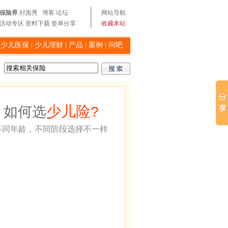
保险界
封面秀
博客
论坛
网站导航
活动专区
资料下载
签单分享
收藏本站
|
少儿医保
|
少儿理财
|
产品
|
案例
|
问吧
少儿险
如何选
?
不同年龄，不同阶段选择不一样