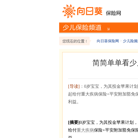
向日葵保险网
>
少儿险频
简简单单看少
[导读]
：0岁宝宝，为其投金苹果计划
起给付重大疾病保险+平安附加豁免保
利益。
[摘要]
0岁宝宝，为其投金苹果计划
给付
重大疾病
保险+平安附加豁免保
益。