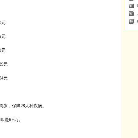
0元
9元
8元
89元
04元
周岁，保障28大种疾病。
即是6.6万。