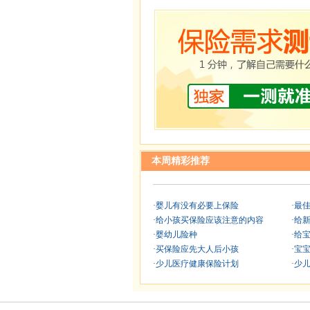
本周精彩推荐
·
婴儿有没有必要上保险
·
最
·
给小孩买保险应该注意的内容
·
给
·
婴幼儿险种
·
给
·
买保险应先大人后小孩
·
宝
·
少儿医疗健康保险计划
·
少