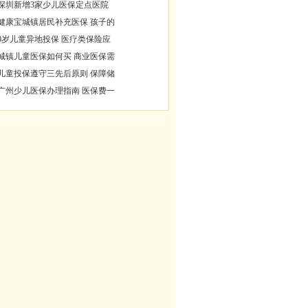
深圳新增3家少儿医保定点医院
健康宝城镇居民补充医保 孩子的
0岁儿童异地投保 医疗类保险应
城镇儿童医保如何买 商业医保需
儿童投保遵守三先后原则 保障储
广州少儿医保办理指南 医保费一