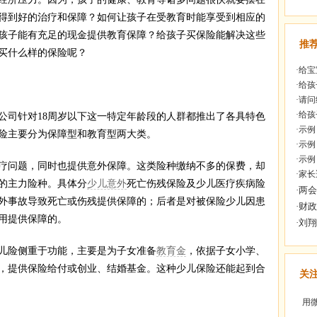
得到好的治疗和保障？如何让孩子在受教育时能享受到相应的
孩子能有充足的现金提供教育保障？给孩子买保险能解决这些
推
买什么样的保险呢？
·
给宝
·
给孩
·
请问
·
给孩
司针对18周岁以下这一特定年龄段的人群都推出了各具特色
·
示例
险主要分为保障型和教育型两大类。
·
示例
·
示例
疗问题，同时也提供意外保障。这类险种缴纳不多的保费，却
·
家长
的主力险种。具体分
少儿意外
死亡伤残保险及少儿医疗疾病险
外事故导致死亡或伤残提供保障的；后者是对被保险少儿因患
用提供保障的。
险侧重于功能，主要是为子女准备
教育金
，依据子女小学、
，提供保险给付或创业、结婚基金。这种少儿保险还能起到合
关
用微