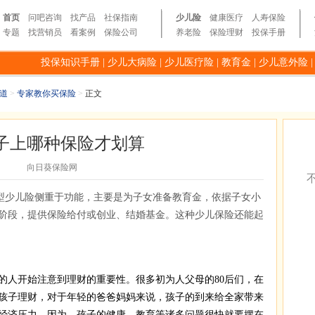
首页
问吧咨询
找产品
社保指南
少儿险
健康医疗
人寿保险
专题
找营销员
看案例
保险公司
养老险
保险理财
投保手册
投保知识手册
|
少儿大病险
|
少儿医疗险
|
教育金
|
少儿意外险
道
>
专家教你买保险
>
正文
子上哪种保险才划算
向日葵保险网
型少儿险侧重于功能，主要是为子女准备教育金，依据子女小
阶段，提供保险给付或创业、结婚基金。这种少儿保险还能起
人开始注意到理财的重要性。很多初为人父母的80后们，在
孩子理财，对于年轻的爸爸妈妈来说，孩子的到来给全家带来
经济压力。因为，孩子的健康、教育等诸多问题很快就要摆在