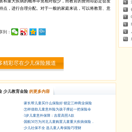
伤害和重大疾病的概率毕竟相对较少，而教育的费用却必定会发
特点，进行合理分配。对于一般的家庭来说，可以将教育、意
享到：
多精彩尽在少儿保险频道
险
少儿教育金险
的更多内容
·
家长帮儿童买什么保险好 锁定三种商业保险
·
怎样借助儿童意外险为孩子撑起一把保险伞
·
3岁儿童意外保障：吉星高照A款
·
国航50万为河北儿童购置儿童重大疾病保险 ..
·
少儿社保不全 选儿童人寿保险巧理财