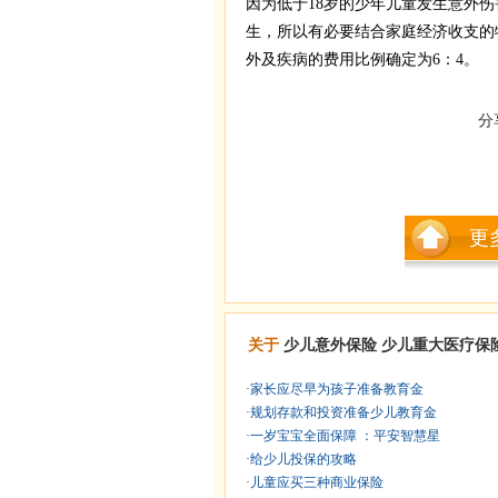
因为低于18岁的少年儿童发生意外
生，所以有必要结合家庭经济收支的
外及疾病的费用比例确定为6：4。
分
更
关于
少儿意外保险
少儿重大医疗保
·
家长应尽早为孩子准备教育金
·
规划存款和投资准备少儿教育金
·
一岁宝宝全面保障 ：平安智慧星
·
给少儿投保的攻略
·
儿童应买三种商业保险