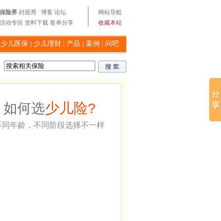
保险界
封面秀
博客
论坛
网站导航
活动专区
资料下载
签单分享
收藏本站
|
少儿医保
|
少儿理财
|
产品
|
案例
|
问吧
少儿险
如何选
?
不同年龄，不同阶段选择不一样