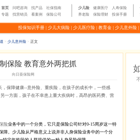
首页
问吧咨询
找产品
社保指南
少儿险
健康医疗
人寿保险
专题
找营销员
看案例
保险公司
养老险
保险理财
投保手册
投保知识手册
|
少儿大病险
|
少儿医疗险
|
教育金
|
少儿意外险
道
>
少儿意外险
>
正文
制保险 教育意外两把抓
向日葵保险网
长，保障健康--意外险、重疾险，在孩子的成长中，一些感
;另一方面，孩子在不幸患上重大疾病时，高昂的医药费、营
保险
业务中的一个分类，它只是保险公司针对0-15周岁这一特
保障。少儿险从严格意义上说并非人身保险业务中的一个分
这一特定年龄段的人群提供的一种人身风险保障。