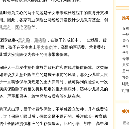
时最为关心的两个问题是子女未来成长过程中的教育开支和
推
用。因此，各家商业保险公司纷纷开发设计少儿教育基金、创
儿意外
、
医疗保险
等。
·
父母
·
一场
障健康--
意外险
、
重疾险
，在孩子的成长中，一些感冒、磕
·
关心
·
学生
方面，孩子在不幸患上
重大疾病
时，高昂的医药费、营养费都
·
学生
儿重大疾病险便为孩子的健康带来保障。
·
专家
·
只买
险人一旦发生意外事故导致死亡和伤残时提供保障。这类保
·
意外
。如果说少儿意外险关注的是孩子眼前的风险，那么少儿
重大疾
子一旦确诊保单所规定的重大疾病时，就可得到保险公司一次
疾病保险除了有相关机构规定的重大疾病外，还将少儿常见的
炎、严重肠胃炎、急性脊髓灰质炎等包括在内。
形式出现，属于消费型保险，不单独设立险种，具有保费较
关
，过了保险期限以后，保险金是不返还的。关注成长--教育储
用微
的生长阶段提供相应的生存保险金。比如小学、初中、高中和