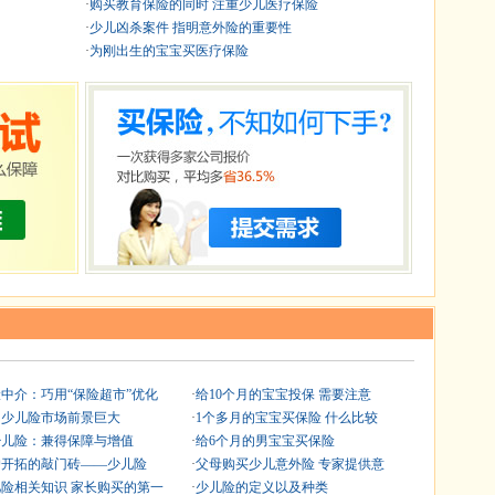
·
购买教育保险的同时 注重少儿医疗保险
·
少儿凶杀案件 指明意外险的重要性
·
为刚出生的宝宝买医疗保险
中介：巧用“保险超市”优化
·
给10个月的宝宝投保 需要注意
国少儿险市场前景巨大
·
1个多月的宝宝买保险 什么比较
少儿险：兼得保障与增值
·
给6个月的男宝宝买保险
户开拓的敲门砖——少儿险
·
父母购买少儿意外险 专家提供意
险相关知识 家长购买的第一
·
少儿险的定义以及种类