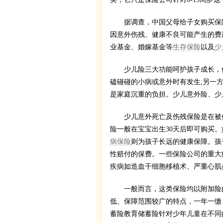
据调查，中国父母给子女购买保险
因意外伤残、健康不良可能产生的费
业基金、婚嫁基金等
生存保险
以及
少
少儿险三大功能呵护孩子成长，保
磕碰碰的小病或意外时有发生;另一
是家庭沉重的负担。少儿意外险、少
少儿意外死亡及伤残保险是在被保
险一般在宝宝出生30天后即可购买
病保险
则为孩子长远的健康保障。孩
性赔付的保费。一些保险公司的重大
疾病如造血干细胞移植术、严重心肌
一般而言，这类保险均以附加险的
低、保障范围较广的特点，一年一缴
蓄险教育储蓄险针对少年儿童在不同