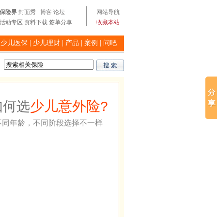
保险界
封面秀
博客
论坛
网站导航
活动专区
资料下载
签单分享
收藏本站
|
少儿医保
|
少儿理财
|
产品
|
案例
|
问吧
少儿意外险
如何选
?
不同年龄，不同阶段选择不一样