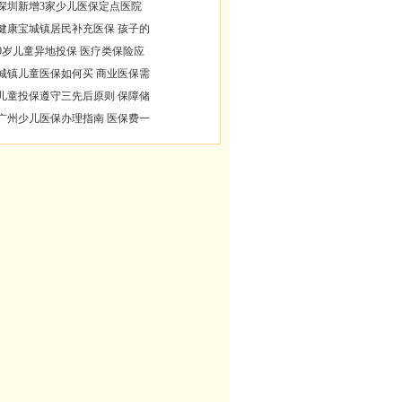
深圳新增3家少儿医保定点医院
健康宝城镇居民补充医保 孩子的
0岁儿童异地投保 医疗类保险应
城镇儿童医保如何买 商业医保需
儿童投保遵守三先后原则 保障储
广州少儿医保办理指南 医保费一