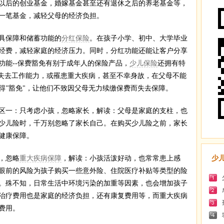
以后的创业基金，婚嫁基金甚至还有退休之后的养老基金等，
一笔基金，减轻父母的经济负担。
具保障和储蓄功能的
分红保险
。在孩子小学、初中、大学毕业
经费，减轻家庭的经济压力。同时，分红功能还能让客户分享
功能--保费豁免有别于成年人的保险产品，
少儿保险
还拥有特
幸失去工作能力，或罹患重大疾病，甚至不幸身故，在父母不能
得"豁免"，让他们不致因父母无力续缴保费而失去保障。
一：只考虑小孩，忽略家长，解读：父母是家庭的支柱，也
少儿险时，千万别忽略了家长自己。在购买少儿险之前，家长
健康保障。
，忽略
重大疾病保障
，解读：小孩活泼好动，也常常患上感
少
眼前的风险为孩子购买一些意外险、住院医疗补贴等类型的险
。殊不知，日常生活中环境污染的加重等因素，也会增加孩子
治疗费用也是家庭的经济负担，还有康复费用等，而重大疾病
费用。