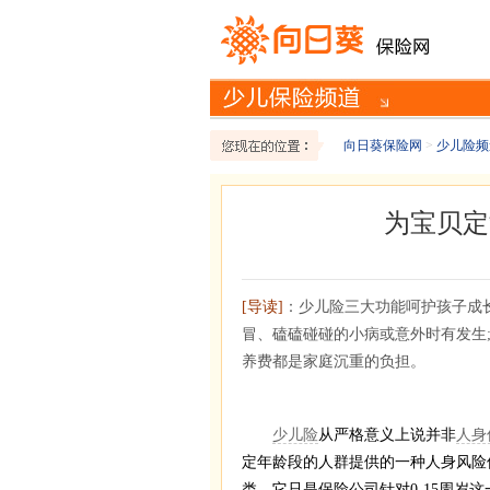
向日葵保险网
>
少儿险频
为宝贝定
[导读]
：少儿险三大功能呵护孩子成
冒、磕磕碰碰的小病或意外时有发生
养费都是家庭沉重的负担。
少儿险
从严格意义上说并非
人身
定年龄段的人群提供的一种人身风险
类，它只是保险公司针对0-15周岁