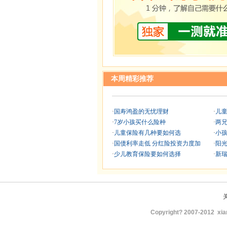
本周精彩推荐
·
国寿鸿盈的无忧理财
·
儿
·
7岁小孩买什么险种
·
两
·
儿童保险有几种要如何选
·
小
·
国债利率走低 分红险投资力度加
·
阳
·
少儿教育保险要如何选择
·
新瑞
Copyright? 2007-2012
xia