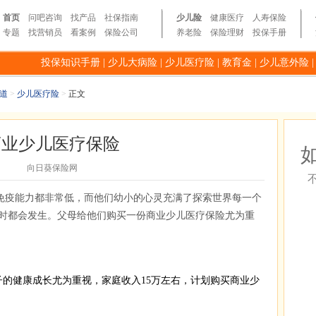
首页
问吧咨询
找产品
社保指南
少儿险
健康医疗
人寿保险
专题
找营销员
看案例
保险公司
养老险
保险理财
投保手册
投保知识手册
|
少儿大病险
|
少儿医疗险
|
教育金
|
少儿意外险
道
>
少儿医疗险
>
正文
商业少儿医疗保险
向日葵保险网
免疫能力都非常低，而他们幼小的心灵充满了探索世界每一个
时都会发生。父母给他们购买一份商业少儿医疗保险尤为重
健康成长尤为重视，家庭收入15万左右，计划购买商业少