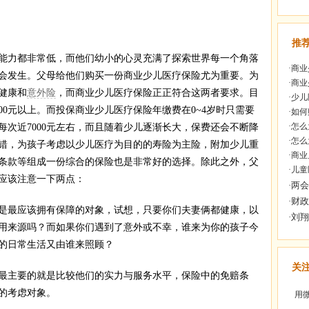
推
力都非常低，而他们幼小的心灵充满了探索世界每一个角落
·
商业
会发生。父母给他们购买一份商业少儿医疗保险尤为重要。为
·
商业
健康和
意外险
，而商业少儿医疗保险正正符合这两者要求。目
·
少儿
00元以上。而投保商业少儿医疗保险年缴费在0~4岁时只需要
·
如何
·
怎么
达每次近7000元左右，而且随着少儿逐渐长大，保费还会不断降
·
怎么
错，为孩子考虑以少儿医疗为目的的寿险为主险，附加少儿重
·
商业
条款等组成一份综合的保险也是非常好的选择。除此之外，父
·
儿童
应该注意一下两点：
最应该拥有保障的对象，试想，只要你们夫妻俩都健康，以
用来源吗？而如果你们遇到了意外或不幸，谁来为你的孩子今
的日常生活又由谁来照顾？
关
主要的就是比较他们的实力与服务水平，保险中的免赔条
的考虑对象。
用微