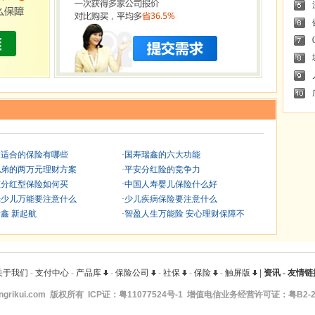
童适合的保险有哪些
·
国寿瑞鑫的六大功能
兄弟的两万元理财方案
·
平安分红险的竞争力
孩分红型保险如何买
·
中国人寿婴儿保险什么好
光少儿万能要注意什么
·
少儿疾病保险要注意什么
鑫 新起航
·
智盈人生万能险 安心理财保障不
关于我们
-
支付中心
-
产品库
-
保险公司
-
社保
-
保险
-
触屏版
|
资讯
-
友情链
ngrikui.com
版权所有 ICP证：
粤11077524号-1
增值电信业务经营许可证：粤B2-20