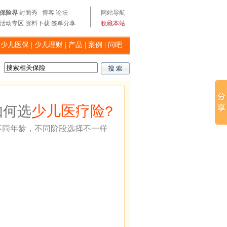
保险界
封面秀
博客
论坛
网站导航
活动专区
资料下载
签单分享
收藏本站
|
少儿医保
|
少儿理财
|
产品
|
案例
|
问吧
少儿医疗险
如何选
?
不同年龄，不同阶段选择不一样