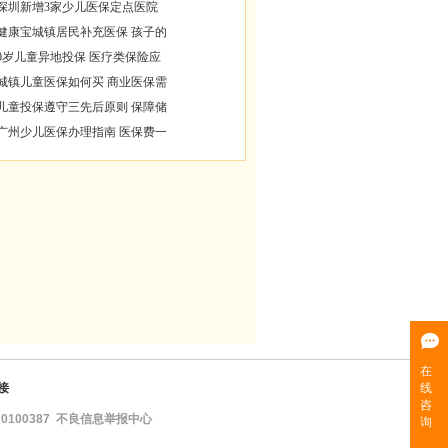
深圳新增3家少儿医保定点医院
健康宝城镇居民补充医保 孩子的
0岁儿童异地投保 医疗类保险应
城镇儿童医保如何买 商业医保需
儿童投保遵守三先后原则 保障储
广州少儿医保办理指南 医保费一
接
100387
不良信息举报中心