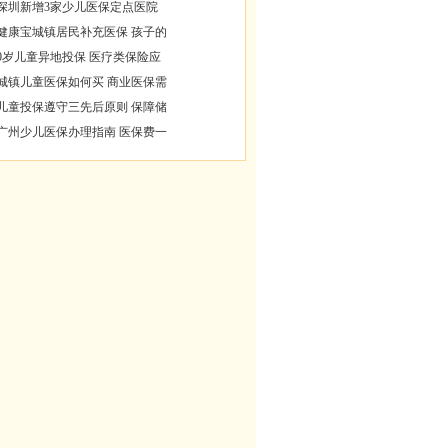
深圳新增3家少儿医保定点医院
健康宝城镇居民补充医保 孩子的
0岁儿童异地投保 医疗类保险应
城镇儿童医保如何买 商业医保需
儿童投保遵守三先后原则 保障储
广州少儿医保办理指南 医保费一