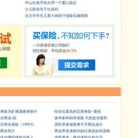
·
坪山社保手续办理一个窗口搞定
·
少儿医保等于社保吗
·
北京市学生儿童大病医疗保险实施细则
保寿险为矿难遇难者赔付
·
性价比最高的定期寿险+重疾
乐两全c款
·
多种多样的养老险 为您提供最到
乐两全保险（1999.8）
·
居民养老保险离不开商业成分
宁两全简介
·
商业养老保险补贴社保该如何选购
行代办哪些保险业务？
·
农民养老：商业保险比较合适