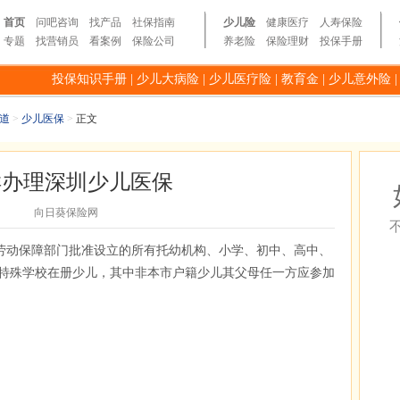
首页
问吧咨询
找产品
社保指南
少儿险
健康医疗
人寿保险
专题
找营销员
看案例
保险公司
养老险
保险理财
投保手册
投保知识手册
|
少儿大病险
|
少儿医疗险
|
教育金
|
少儿意外险
道
>
少儿医保
>
正文
样办理深圳少儿医保
向日葵保险网
劳动保障部门批准设立的所有托幼机构、小学、初中、高中、
特殊学校在册少儿，其中非本市户籍少儿其父母任一方应参加