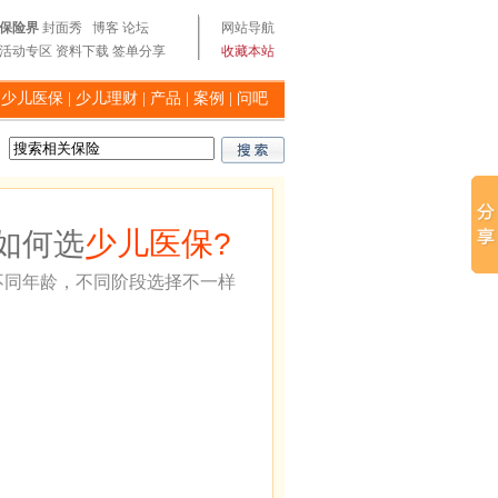
保险界
封面秀
博客
论坛
网站导航
活动专区
资料下载
签单分享
收藏本站
|
少儿医保
|
少儿理财
|
产品
|
案例
|
问吧
少儿医保
如何选
?
不同年龄，不同阶段选择不一样