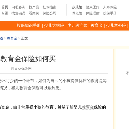
首页
问吧咨询
找产品
社保指南
少儿险
健康医疗
人寿保险
专题
找营销员
看案例
保险公司
养老险
保险理财
投保手册
投保知识手册
|
少儿大病险
|
少儿医疗险
|
教育金
|
少儿意外险
道
>
教育金
>
正文
儿教育金保险如何买
向日葵保险网
必不可少的一个环节，如何为自己的小孩提供优质的教育是每
情况，婴儿教育金保险可以帮到您。
资金，由非常重视小孩的教育，希望了解婴儿
教育金
保险的