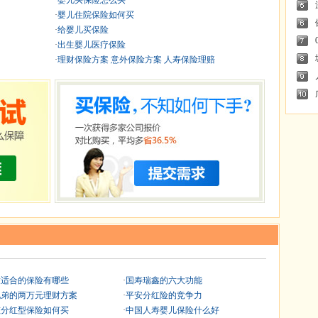
·
婴儿买保险怎么买
·
婴儿住院保险如何买
·
给婴儿买保险
·
出生婴儿医疗保险
·
理财保险方案 意外保险方案 人寿保险理赔
童适合的保险有哪些
·
国寿瑞鑫的六大功能
兄弟的两万元理财方案
·
平安分红险的竞争力
孩分红型保险如何买
·
中国人寿婴儿保险什么好