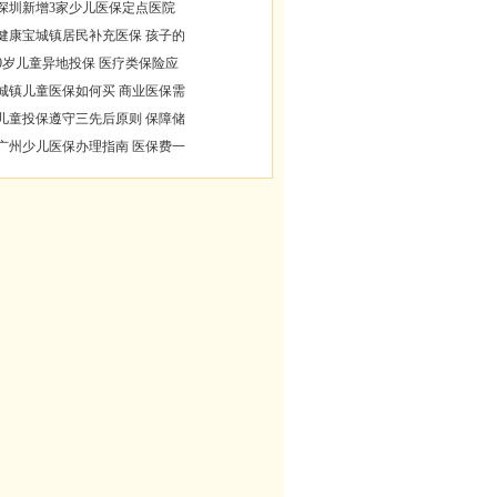
深圳新增3家少儿医保定点医院
健康宝城镇居民补充医保 孩子的
0岁儿童异地投保 医疗类保险应
城镇儿童医保如何买 商业医保需
儿童投保遵守三先后原则 保障储
广州少儿医保办理指南 医保费一