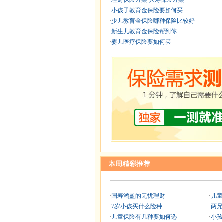
·
理财保险方案 人寿保险方案
·
小孩子教育金保险要如何买
·
少儿教育金保险哪种保险比较好
·
新生儿教育金保险帮到你
·
婴儿医疗保险要如何买
本周精彩推荐
·
国寿鸿盈的无忧理财
·
儿
·
7岁小孩买什么险种
·
两
·
儿童保险有几种要如何选
·
小