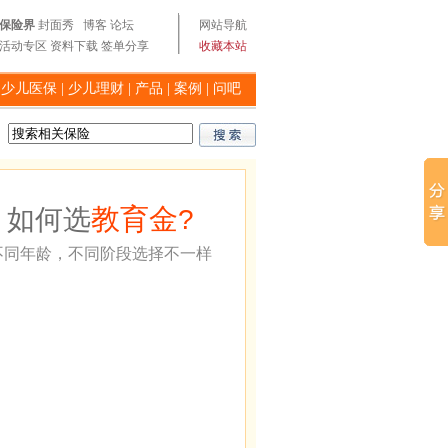
保险界
封面秀
博客
论坛
网站导航
活动专区
资料下载
签单分享
收藏本站
|
少儿医保
|
少儿理财
|
产品
|
案例
|
问吧
教育金
如何选
?
不同年龄，不同阶段选择不一样