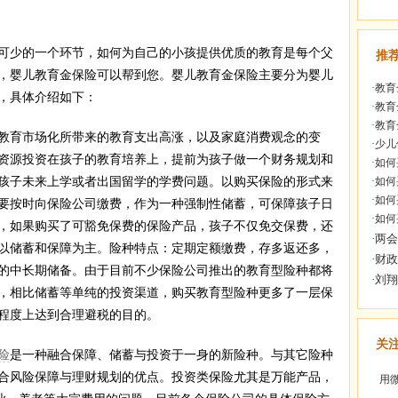
少的一个环节，如何为自己的小孩提供优质的教育是每个父
推
，婴儿教育金保险可以帮到您。婴儿教育金保险主要分为婴儿
·
教育
，具体介绍如下：
·
教育
·
教育
育市场化所带来的教育支出高涨，以及家庭消费观念的变
·
少儿
资源投资在孩子的教育培养上，提前为孩子做一个财务规划和
·
如何
孩子未来上学或者出国留学的学费问题。以购买保险的形式来
·
如何
·
如何
要按时向保险公司缴费，作为一种强制性储蓄，可保障孩子日
·
如何
，如果购买了可豁免保费的保险产品，孩子不仅免交保费，还
以储蓄和保障为主。险种特点：定期定额缴费，存多返还多，
的中长期储备。由于目前不少保险公司推出的教育型险种都将
，相比储蓄等单纯的投资渠道，购买教育型险种更多了一层保
程度上达到合理避税的目的。
关
险
是一种融合保障、储蓄与投资于一身的新险种。与其它险种
合风险保障与理财规划的优点。投资类保险尤其是万能产品，
用微