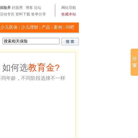
保险界
封面秀
博客
论坛
网站导航
活动专区
资料下载
签单分享
收藏本站
|
少儿医保
|
少儿理财
|
产品
|
案例
|
问吧
教育金
如何选
?
不同年龄，不同阶段选择不一样