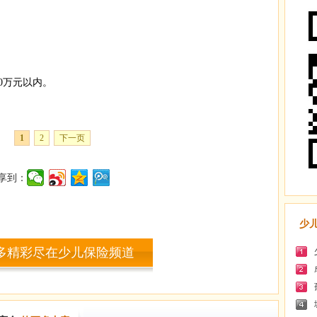
0万元以内。
1
2
下一页
享到：
少
多精彩尽在少儿保险频道