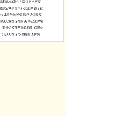
深圳新增3家少儿医保定点医院
健康宝城镇居民补充医保 孩子的
0岁儿童异地投保 医疗类保险应
城镇儿童医保如何买 商业医保需
儿童投保遵守三先后原则 保障储
广州少儿医保办理指南 医保费一