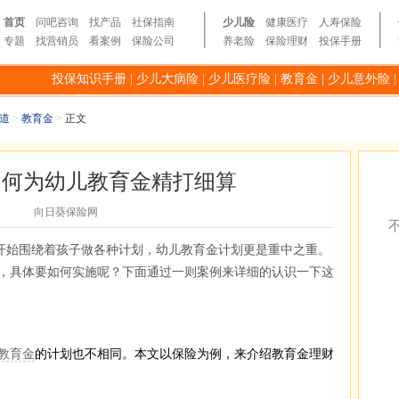
首页
问吧咨询
找产品
社保指南
少儿险
健康医疗
人寿保险
专题
找营销员
看案例
保险公司
养老险
保险理财
投保手册
投保知识手册
|
少儿大病险
|
少儿医疗险
|
教育金
|
少儿意外险
道
>
教育金
>
正文
如何为幼儿教育金精打细算
向日葵保险网
开始围绕着孩子做各种计划，幼儿教育金计划更是重中之重。
，具体要如何实施呢？下面通过一则案例来详细的认识一下这
教育金
的计划也不相同。本文以保险为例，来介绍教育金理财