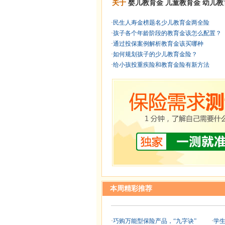
关于
婴儿教育金
儿童教育金
幼儿教
·
民生人寿金榜题名少儿教育金两全险
·
孩子各个年龄阶段的教育金该怎么配置？
·
通过投保案例解析教育金该买哪种
·
如何规划孩子的少儿教育金险？
·
给小孩投重疾险和教育金险有新方法
本周精彩推荐
·
巧购万能型保险产品，“九字诀”
·
学