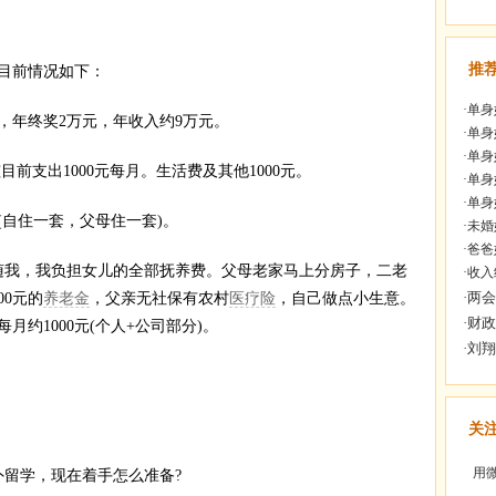
推
目前情况如下：
·
单身
，年终奖2万元，年收入约9万元。
·
单身
·
单身
前支出1000元每月。生活费及其他1000元。
·
单身
·
单身
自住一套，父母住一套)。
·
未婚
·
爸爸
我，我负担女儿的全部抚养费。父母老家马上分房子，二老
·
收入
00元的
养老金
，父亲无社保有农村
医疗险
，自己做点小生意。
约1000元(个人+公司部分)。
关
用微
留学，现在着手怎么准备?